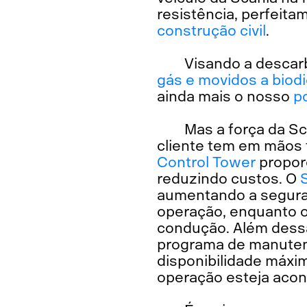
resistência, perfeit
construção civil
.
Visando a descar
gás e movidos a biodi
ainda mais o nosso
p
Mas a força da S
cliente tem em mãos 
Control Tower
propor
reduzindo custos. O
aumentando a segura
operação, enquanto 
condução. Além dessa
programa de manute
disponibilidade máxi
operação esteja aco