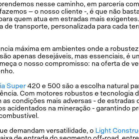
aprendemos nesse caminho, em parceria com
fazemos – o nosso cliente -, é que não bast
para quem atua em estradas mais exigentes.
 de transporte, personalizada para cada ter
ncia máxima em ambientes onde a robustez, 
são apenas desejáveis, mas essenciais, é u
começa o nosso compromisso: na oferta de v
nho.
ia Super
420 e 500 são a escolha natural p
ciência. Com motores robustos e tecnologia 
as condições mais adversas - de estradas d
os acidentados na mineração - garantindo pr
combustível.
ue demandam versatilidade, o
Light Constru
faixa de entrada do segmento off-road, entre