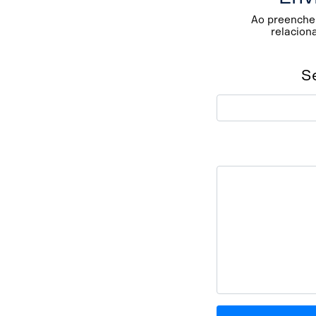
Ao preencher
relacion
S