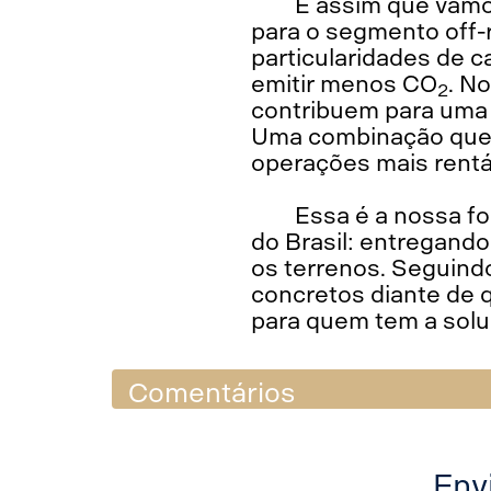
É assim que vamo
para o segmento off-
particularidades de 
emitir menos CO
. N
2
contribuem para uma g
Uma combinação que e
operações mais rentá
Essa é a nossa f
do Brasil: entregando
os terrenos. Seguind
concretos diante de qu
para quem tem a solu
Comentários
Env