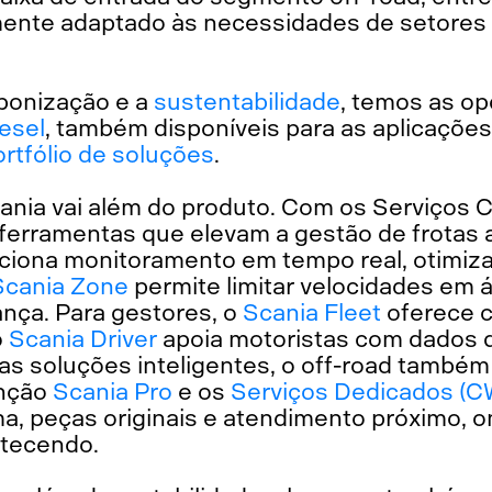
amente adaptado às necessidades de setores
bonização e a
sustentabilidade
, temos as op
esel
, também disponíveis para as aplicações
ortfólio de soluções
.
cania vai além do produto. Com os Serviços 
ferramentas que elevam a gestão de frotas a
ciona monitoramento em tempo real, otimiza
Scania Zone
permite limitar velocidades em ár
nça. Para gestores, o
Scania Fleet
oferece c
o
Scania Driver
apoia motoristas com dados 
s soluções inteligentes, o off-road também
nção
Scania Pro
e os
Serviços Dedicados (C
ma, peças originais e atendimento próximo, 
ntecendo.