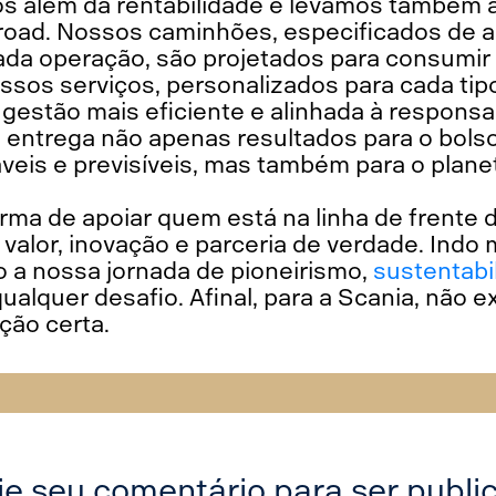
s além da rentabilidade e levamos também 
road. Nossos caminhões, especificados de 
cada operação, são projetados para consumi
ossos serviços, personalizados para cada tip
estão mais eficiente e alinhada à responsa
ntrega não apenas resultados para o bolso
veis e previsíveis, mas também para o plane
orma de apoiar quem está na linha de frente
 valor, inovação e parceria de verdade. Indo 
o a nossa jornada de pioneirismo,
sustentabi
alquer desafio. Afinal, para a Scania, não exi
ção certa.
ie seu comentário para ser publi