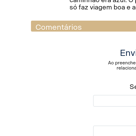
só faz viagem boa e a
Comentários
Env
Ao preencher
relacion
S