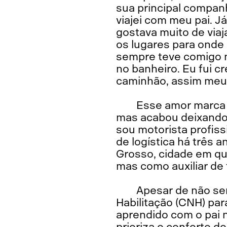
sua principal companh
viajei com meu pai. 
gostava muito de viaj
os lugares para onde 
sempre teve comigo n
no banheiro. Eu fui 
caminhão, assim meu a
Esse amor marca a
mas acabou deixando 
sou motorista profiss
de logística há três
Grosso, cidade em qu
mas como auxiliar de f
Apesar de não ser
Habilitação (CNH) par
aprendido com o pai n
prioriza o conforto d