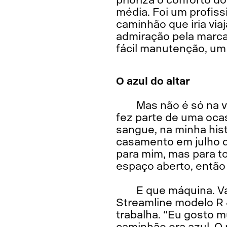
média. Foi um profiss
caminhão que iria via
admiração pela marca,
fácil manutenção, um 
O azul do altar
Mas não é só na v
fez parte de uma ocas
sangue, na minha his
casamento em julho 
para mim, mas para t
espaço aberto, então
E que máquina. Va
Streamline modelo R 
trabalha. “Eu gosto m
caminhão era azul. O