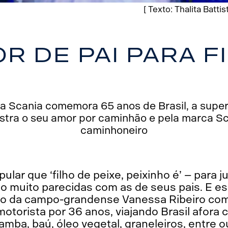
[ Texto: Thalita Batti
r de pai para f
 Scania comemora 65 anos de Brasil, a superv
stra o seu amor por caminhão e pela marca Sc
caminhoneiro
pular que ‘filho de peixe, peixinho é’ – para j
ão muito parecidas com as de seus pais. E e
ão da campo-grandense Vanessa Ribeiro com
motorista por 36 anos, viajando Brasil afora 
mba, baú, óleo vegetal, graneleiros, entre ou