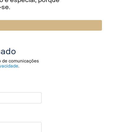
-se.
cado
io de comunicações
vacidade
.