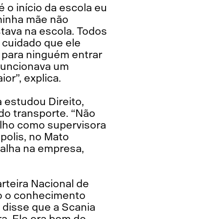
 o início da escola eu
 minha mãe não
stava na escola. Todos
o cuidado que ele
 para ninguém entrar
 funcionava um
r”, explica.
 estudou Direito,
do transporte. “Não
alho como supervisora
polis, no Mato
alha na empresa,
rteira Nacional de
odo o conhecimento
e disse que a Scania
a. Ele era bom de