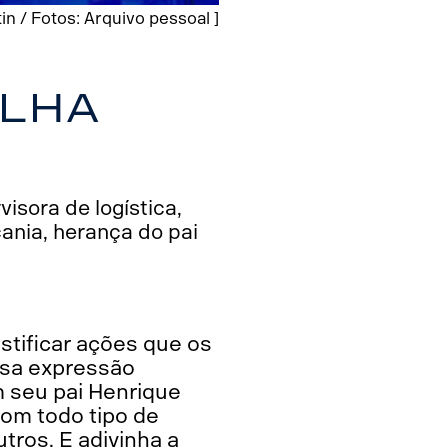
stin / Fotos: Arquivo pessoal ]
ilha
isora de logística,
ania, herança do pai
ustificar ações que os
ssa expressão
 seu pai Henrique
com todo tipo de
tros. E adivinha a