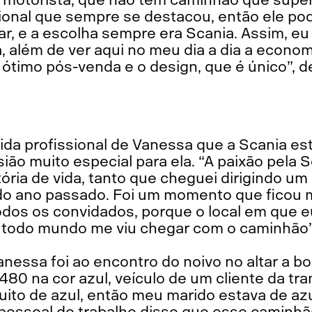
ional que sempre se destacou, então ele pod
jar, e a escolha sempre era Scania. Assim, eu
 além de ver aqui no meu dia a dia a econom
ótimo pós-venda e o design, que é único”, d
ida profissional de Vanessa que a Scania es
ião muito especial para ela. “A paixão pela 
tória de vida, tanto que cheguei dirigindo 
do ano passado. Foi um momento que ficou
odos os convidados, porque o local em que e
 todo mundo me viu chegar com o caminhão”,
nessa foi ao encontro do noivo no altar a b
480 na cor azul, veículo de um cliente da t
uito de azul, então meu marido estava de azul
 pessoal do trabalho disse que esse caminhã