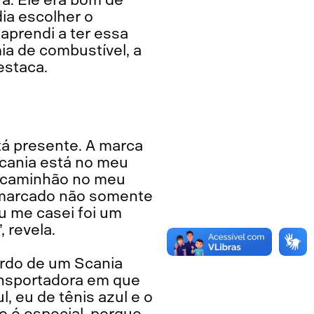
ia escolher o
 aprendi a ter essa
ia de combustível, a
estaca.
tá presente. A marca
Scania está no meu
um caminhão no meu
 marcado não somente
u me casei foi um
 revela.
ordo de um Scania
ransportadora em que
, eu de tênis azul e o
o é especial, porque