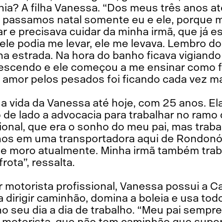
ia? A filha Vanessa. “Dos meus três anos até
Já passamos natal somente eu e ele, porque
ar e precisava cuidar da minha irmã, que já e
ele podia me levar, ele me levava. Lembro d
a estrada. Na hora do banho ficava vigiando
crescendo e ele começou a me ensinar como
mor pelos pesados foi ficando cada vez maio
 vida da Vanessa até hoje, com 25 anos. Ela
de lado a advocacia para trabalhar no ramo 
ional, que era o sonho do meu pai, mas trab
 anos em uma transportadora aqui de Rondonó
e moro atualmente. Minha irmã também trab
rota”, ressalta.
 motorista profissional, Vanessa possui a Ca
a dirigir caminhão, domina a boleia e usa t
o seu dia a dia de trabalho. “Meu pai sempr
o motorista, que não tem caminhão que super