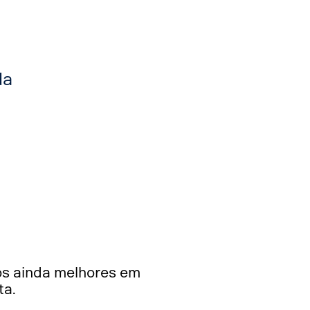
da
os ainda melhores em
ta.