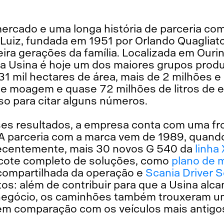
ercado e uma longa história de parceria co
 Luiz, fundada em 1951 por Orlando Quagliat
ira gerações da família. Localizada em Ourin
 a Usina é hoje um dos maiores grupos prod
 31 mil hectares de área, mais de 2 milhões 
e moagem e quase 72 milhões de litros de e
so para citar alguns números.
ses resultados, a empresa conta com uma fr
 parceria com a marca vem de 1989, quando
Recentemente, mais 30 novos G 540 da
linha
acote completo de soluções, como
plano de 
 compartilhada da operação e
Scania Driver S
tos: além de contribuir para que a Usina al
negócio, os caminhões também trouxeram 
m comparação com os veículos mais antigos 