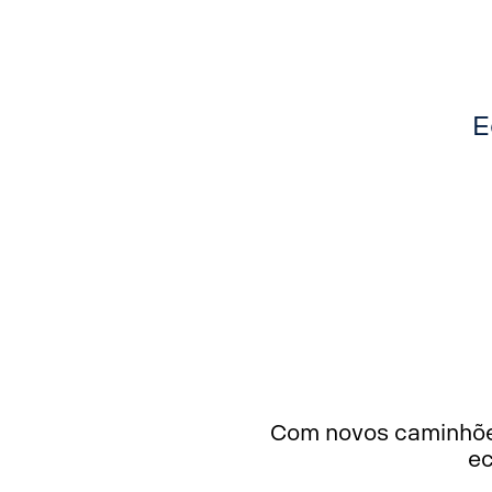
E
Com novos caminhões
ec