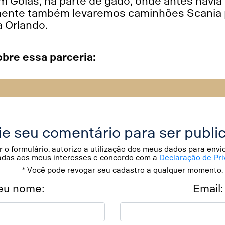
 Goiás, na parte de gado, onde antes havia 
mente também levaremos caminhões Scania
a Orlando.
obre essa parceria:
ie seu comentário para ser publi
 o formulário, autorizo a utilização dos meus dados para env
adas aos meus interesses e concordo com a
Declaração de Pri
* Você pode revogar seu cadastro a qualquer momento.
eu nome:
Email: