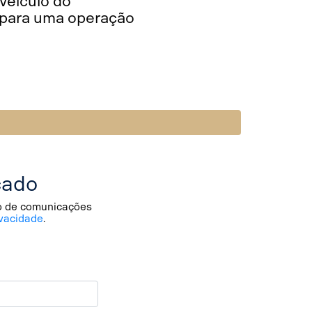
veículo do
 para uma operação
cado
io de comunicações
vacidade
.