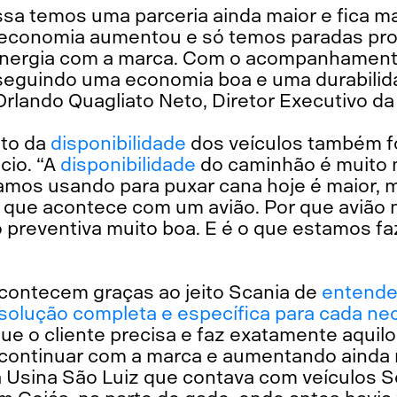
sa temos uma parceria ainda maior e fica mai
 economia aumentou e só temos paradas pr
sinergia com a marca. Com o acompanhament
seguindo uma economia boa e uma durabilid
rlando Quagliato Neto, Diretor Executivo da
nto da
disponibilidade
dos veículos também f
cio. “A
disponibilidade
do caminhão é muito m
mos usando para puxar cana hoje é maior, 
o que acontece com um avião. Por que avião
preventiva muito boa. E é o que estamos 
contecem graças ao jeito Scania de
entende
a solução completa e específica para cada n
ue o cliente precisa e faz exatamente aquilo
 continuar com a marca e aumentando ainda m
a Usina São Luiz que contava com veículos S