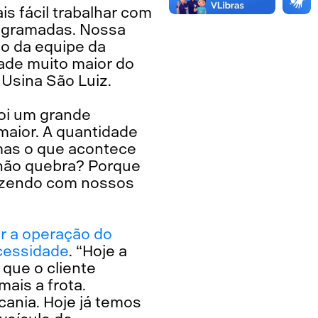
s fácil trabalhar com
ogramadas. Nossa
o da equipe da
ade muito maior do
 Usina São Luiz.
oi um grande
aior. A quantidade
mas o que acontece
 não quebra? Porque
fazendo com nossos
r a operação do
ecessidade
. “Hoje a
 que o cliente
ais a frota.
cania. Hoje já temos