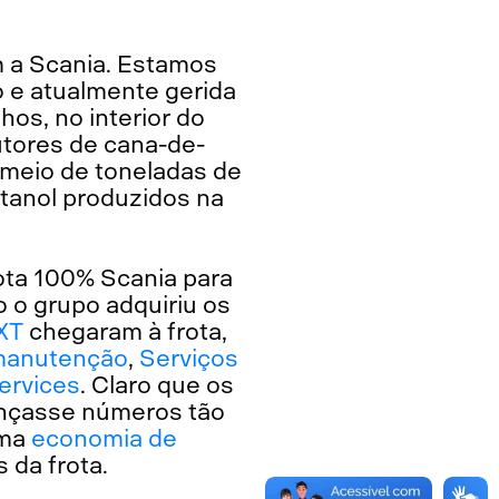
m a Scania. Estamos
o e atualmente gerida
hos, no interior do
utores de cana-de-
e meio de toneladas de
tanol produzidos na
ota 100% Scania para
 o grupo adquiriu os
 XT
chegaram à frota,
manutenção
,
Serviços
ervices
. Claro que os
cançasse números tão
uma
economia de
da frota.