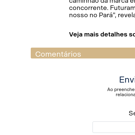
caminhão da marca em
concorrente. Futura
nosso no Pará”, revel
Veja mais detalhes s
Comentários
Env
Ao preencher
relacion
S