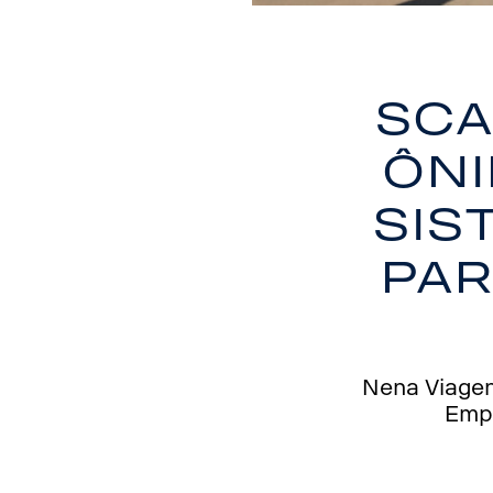
Sca
ôn
sis
par
Nena Viagens
Empr