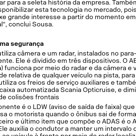
rar para a seleta história da empresa. Tamb
isponibilizar esta tecnologia no mercado, po
uxe grande interesse a partir do momento 
", conclui Sousa.
ima segurança
iliza câmera e um radar, instalados no para-
te. Ele é dividido em três dispositivos. O 
 funciona por meio do radar e da câmera e 
de relativa de qualquer veículo na pista, para 
utiliza os freios de serviço auxiliares e tam
aixa automatizada Scania Opticruise, e dimi
de colisões frontais
ente é o LDW (aviso de saída de faixa) que 
isa o motorista quando o ônibus sai de forma 
rceiro e último item que compõe o ADAS é o 
Ele auxilia o condutor a manter um intervalo 
ao veículo à frente por meio do radar local