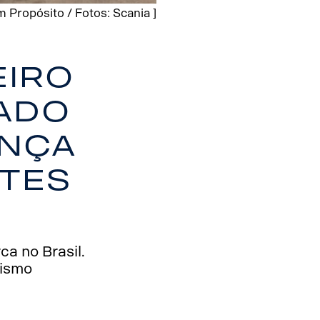
 Propósito / Fotos: Scania ]
eiro
ado
ança
ntes
ca no Brasil.
rismo