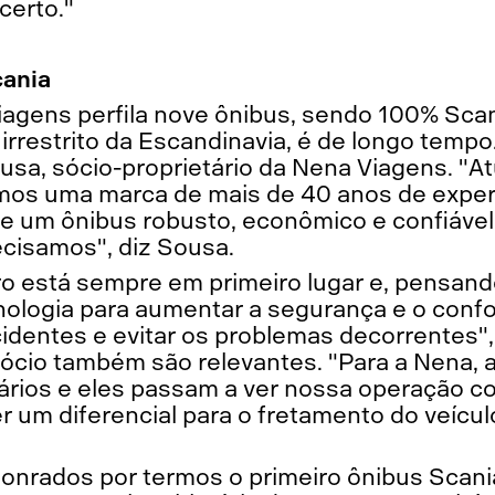
certo."
cania
iagens perfila nove ônibus, sendo 100% Scani
 irrestrito da Escandinavia, é de longo temp
usa, sócio-proprietário da Nena Viagens. "
 temos uma marca de mais de 40 anos de expe
de um ônibus robusto, econômico e confiáve
ecisamos", diz Sousa.
o está sempre em primeiro lugar e, pensand
nologia para aumentar a segurança e o conf
acidentes e evitar os problemas decorrentes",
gócio também são relevantes. "Para a Nena, 
uários e eles passam a ver nossa operação c
r um diferencial para o fretamento do veícu
onrados por termos o primeiro ônibus Scan