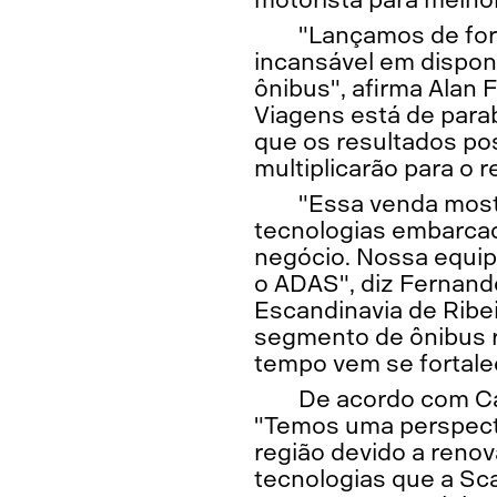
"Lançamos de for
incansável em dispon
ônibus", afirma Alan 
Viagens está de para
que os resultados po
multiplicarão para o r
"Essa venda most
tecnologias embarcad
negócio. Nossa equipe
o ADAS", diz Fernand
Escandinavia de Ribe
segmento de ônibus r
tempo vem se fortale
De acordo com Can
"Temos uma perspect
região devido a renov
tecnologias que a Sca