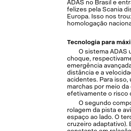
ADAS no Brasil e ent
felizes pela Scania d
Europa. Isso nos tro
homologação nacional
Tecnologia para máx
O sistema ADAS ut
choque, respectivamen
emergência avançada)
distância e a velocida
acidentes. Para isso, 
marchas por meio da c
efetivamente o risco 
O segundo compon
rolagem da pista e av
espaço ao lado. O te
cruzeiro adaptativo). 
constante em relação 