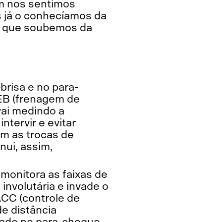
ém nos sentimos
is já o conhecíamos da
em que soubemos da
brisa e no para-
AEB (frenagem de
vai medindo a
intervir e evitar
bém as trocas de
nui, assim,
monitora as faixas de
involutária e invade o
ACC (controle de
de distância
izado no para-choque