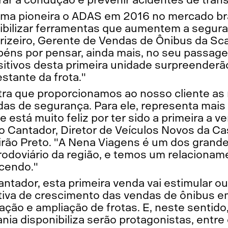
ma pioneira o ADAS em 2016 no mercado bras
ibilizar ferramentas que aumentem a segur
Frizeiro, Gerente de Vendas de Ônibus da Sca
béns por pensar, ainda mais, no seu passage
sitivos desta primeira unidade surpreenderã
estante da frota."
ra que proporcionamos ao nosso cliente as
as de segurança. Para ele, representa mais 
 está muito feliz por ter sido a primeira a 
o Cantador, Diretor de Veículos Novos da Ca
irão Preto. "A Nena Viagens é um dos grande
odoviário da região, e temos um relacionam
cendo."
tador, esta primeira venda vai estimular o
iva de crescimento das vendas de ônibus e
ação e ampliação de frotas. E, neste sentido
nia disponibiliza serão protagonistas, entre