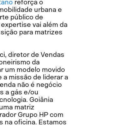
tano
reforça o
mobilidade urbana e
te público de
expertise vai além da
nsição para matrizes
ci, diretor de Vendas
oneirismo da
ntar um modelo movido
 missão de liderar a
venda não é negócio
s a gás e/ou
nologia. Goiânia
 uma matriz
erador Grupo HP com
s na oficina. Estamos