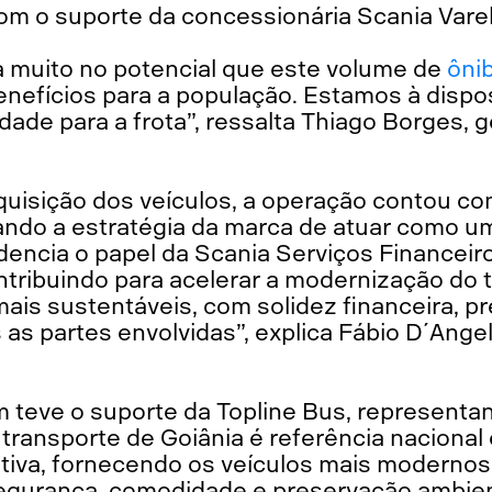
om o suporte da concessionária Scania Varel
ta muito no potencial que este volume de
ôni
enefícios para a população. Estamos à dispos
dade para a frota”, ressalta Thiago Borges,
 aquisição dos veículos, a operação contou c
çando a estratégia da marca de atuar como u
encia o papel da Scania Serviços Financeir
ntribuindo para acelerar a modernização do t
is sustentáveis, com solidez financeira, pre
as partes envolvidas”, explica Fábio D´Angel
 teve o suporte da Topline Bus, representa
 transporte de Goiânia é referência nacional 
iativa, fornecendo os veículos mais moderno
segurança, comodidade e preservação ambien