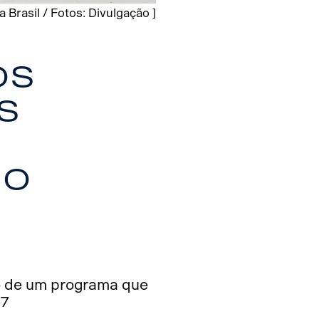
Brasil / Fotos: Divulgação ]
os
s
do
io de um programa que
27