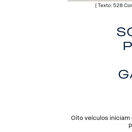
[ Texto: 528 Co
S
g
Oito veículos inicia
p