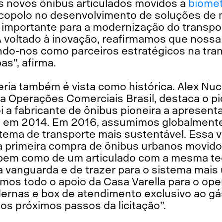
s novos ônibus articulados movidos a
biome
opolo no desenvolvimento de soluções de 
importante para a modernização do transpor
voltado à inovação, reafirmamos que nossa 
ando-nos como parceiros estratégicos na tra
as”, afirma.
eria também é vista como histórica. Alex Nuc
a Operações Comerciais Brasil, destaca o pi
 foi a fabricante de ônibus pioneira a aprese
o
em 2014. Em 2016, assumimos globalmente a
stema de transporte mais sustentável. Essa 
 a primeira compra de ônibus urbanos movido
 bem como de um articulado com a mesma tec
a vanguarda e de trazer para o sistema mais
mos todo o apoio da Casa Varella para o op
ernas e box de atendimento exclusivo ao gá
os próximos passos da licitação”.