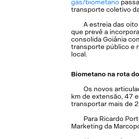
gás/biometano
passam
transporte coletivo d
A estreia das oit
que prevê a incorpor
consolida Goiânia co
transporte público e 
local.
Biometano na rota do
Os novos articul
km de extensão, 47 e
transportar mais de 
Para Ricardo Port
Marketing da Marcopol