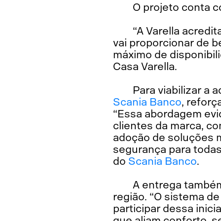
O projeto conta c
“A Varella acredi
vai proporcionar de b
máximo de disponibili
Casa Varella.
Para viabilizar a
Scania Banco
, refor
“Essa abordagem evid
clientes da marca, co
adoção de soluções ma
segurança para todas 
do
Scania Banco
.
A entrega também
região. “O sistema de
participar dessa inic
que aliam conforto, 