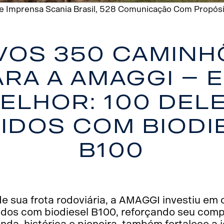
de Imprensa Scania Brasil, 528 Comunicação Com Propósit
vos 350 caminh
ara a AMAGGI – e
elhor: 100 del
idos com biodi
B100
e sua frota rodoviária, a AMAGGI investiu em
dos com biodiesel B100, reforçando seu com
nda, histórica e pioneira, também fortalece a