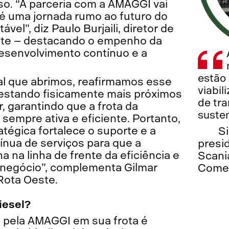
o. “A parceria com a AMAGGI vai
é uma jornada rumo ao futuro do
el”, diz Paulo Burjaili, diretor de
te – destacando o empenho da
esenvolvimento contínuo e a
estão
ial que abrimos, reafirmamos esse
viabil
stando fisicamente mais próximos
de tr
r, garantindo que a frota da
susten
mpre ativa e eficiente. Portanto,
tégica fortalece o suporte e a
S
tínua de serviços para que a
presi
na linha de frente da eficiência e
Scani
onegócio”, complementa Gilmar
Comer
Rota Oeste.
iesel?
o pela AMAGGI em sua frota é