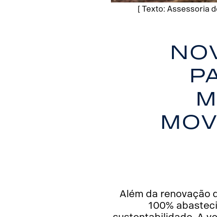
[ Texto: Assessoria 
No
p
m
mov
Além da renovação d
100% abasteci
sustentabilidade. A ve