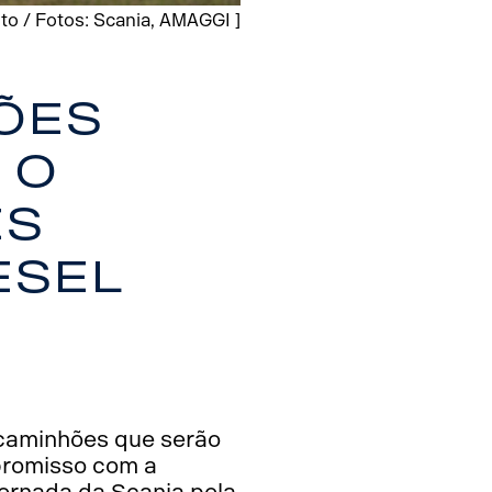
o / Fotos: Scania, AMAGGI ]
ões
 o
es
esel
 caminhões que serão
promisso com a
 jornada da Scania pela