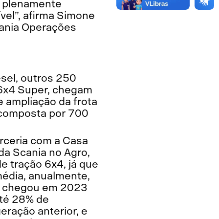
tá plenamente
vel”, afirma Simone
cania Operações
sel, outros 250
6x4 Super, chegam
e ampliação da frota
 composta por 700
arceria com a Casa
 da Scania no Agro,
 tração 6x4, já que
média, anualmente,
er chegou em 2023
até 28% de
eração anterior, e