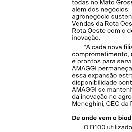
todas no Mato Gross
além dos negócios; 
agronegócio sustentáv
Vendas da Rota Oes
Rota Oeste com o d
inovação.
“A cada nova fil
comprometimento, e
e prontos para servi
AMAGGI permaneça se
essa expansão estra
disponibilidade con
AMAGGI se mantenha 
da inovação no agr
Meneghini, CEO da 
De onde vem o biod
O B100 utilizad