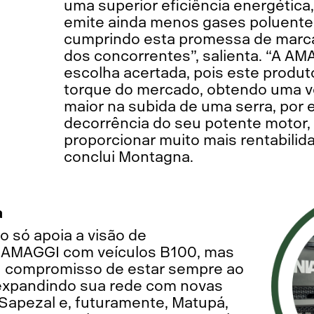
uma superior eficiência energética,
emite ainda menos gases poluente
cumprindo esta promessa de marca
dos concorrentes”, salienta. “A A
escolha acertada, pois este produt
torque do mercado, obtendo uma v
maior na subida de uma serra, por
decorrência do seu potente motor, 
proporcionar muito mais rentabilid
conclui Montagna.
a
o só apoia a visão de
a AMAGGI com veículos B100, mas
 compromisso de estar sempre ao
 expandindo sua rede com novas
 Sapezal e, futuramente, Matupá,