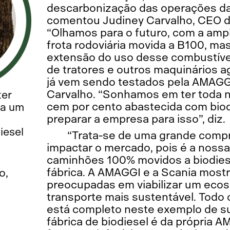
descarbonização das operações da
comentou Judiney Carvalho, CEO 
“Olhamos para o futuro, com a amp
frota rodoviária movida a B100, m
extensão do uso desse combustível p
de tratores e outros maquinários a
já vem sendo testados pela AMAG
Carvalho. “Sonhamos em ter toda n
ter
cem por cento abastecida com bio
ta um
preparar a empresa para isso”, diz.
iesel
“Trata-se de uma grande compr
impactar o mercado, pois é a nossa
caminhões 100% movidos a biodiese
fábrica. A AMAGGI e a Scania most
o,
preocupadas em viabilizar um eco
transporte mais sustentável. Todo 
está completo neste exemplo de su
fábrica de biodiesel é da própria 