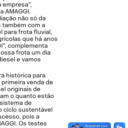
 empresa”,
da AMAGGI.
liação não só da
as também com a
ara frota fluvial,
grícolas que há anos
GI”, complementa
ossa frota um dia
diesel e vamos
a histórica para
 primeira venda de
l originais de
ram o quanto estão
ssistema de
o ciclo sustentável
cesso, pois a
AMAGGI. Os testes