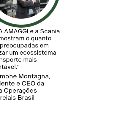
A AMAGGI e a Scania
mostram o quanto
 preocupadas em
izar um ecossistema
ansporte mais
tável.”
imone Montagna,
dente e CEO da
a Operações
ciais Brasil