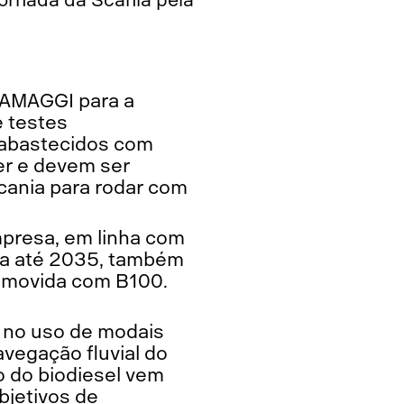
a AMAGGI para a
e testes
 abastecidos com
er e devem ser
Scania para rodar com
mpresa, em linha com
fa até 2035, também
o movida com B100.
 no uso de modais
avegação fluvial do
 do biodiesel vem
bjetivos de