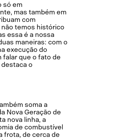
o só em
amente, mas também em
tribuam com
não temos histórico
as essa é a nossa
 duas maneiras: com o
 na execução do
 falar que o fato de
 destaca o
n também soma a
da Nova Geração de
a nova linha, a
omia de combustível
a frota, de cerca de