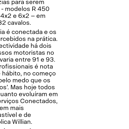
zias para serem
 - modelos R 450
 4x2 e 6x2 – em
32 cavalos.
ia é conectada e os
rcebidos na prática.
ctividade há dois
ossos motoristas no
varia entre 91 e 93.
ofissionais é nota
e hábito, no começo
 pelo medo que os
os’. Mas hoje todos
quanto evoluíram em
erviços Conectados,
 em mais
stível e de
ica Willian.