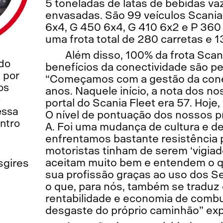
5 toneladas de latas de bebidas va
envasadas. São 99 veículos Scania
6x4, G 450 6x4, G 410 6x2 e P 360
uma frota total de 280 carretas e 1
Além disso, 100% da frota Scan
 do
benefícios da conectividade são pe
i por
“Começamos com a gestão da cone
os
anos. Naquele início, a nota dos n
e
portal do Scania Fleet era 57. Hoje, 
essa
O nível de pontuação dos nossos pr
ntro
A. Foi uma mudança de cultura e d
enfrentamos bastante resistência
motoristas tinham de serem ‘vigiad
aceitam muito bem e entendem o 
sgires
sua profissão graças ao uso dos S
o que, para nós, também se traduz
rentabilidade e economia de combu
desgaste do próprio caminhão” expl