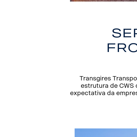
Se
fro
Transgires Transpo
estrutura de CWS d
expectativa da empres