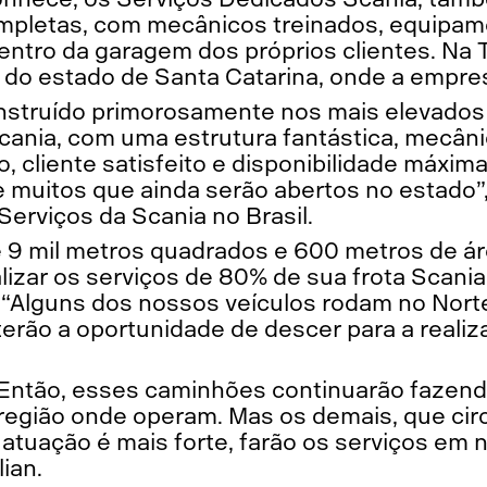
mpletas, com mecânicos treinados, equipam
entro da garagem dos próprios clientes. Na T
a do estado de Santa Catarina, onde a empres
nstruído primorosamente nos mais elevados
cania, com uma estrutura fantástica, mecân
, cliente satisfeito e disponibilidade máxi
e muitos que ainda serão abertos no estado”
Serviços da Scania no Brasil.
9 mil metros quadrados e 600 metros de áre
alizar os serviços de 80% de sua frota Scani
“Alguns dos nossos veículos rodam no Nort
erão a oportunidade de descer para a realiz
. Então, esses caminhões continuarão faze
região onde operam. Mas os demais, que cir
atuação é mais forte, farão os serviços em 
lian.