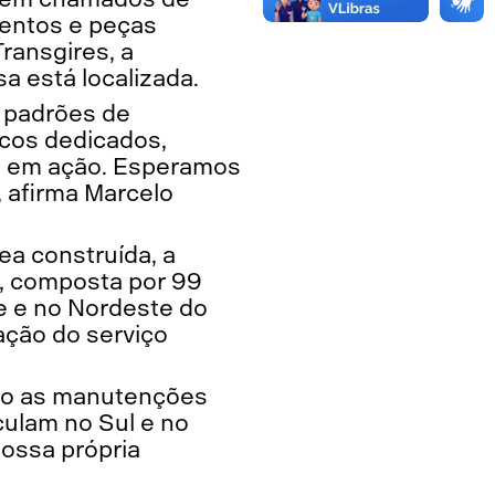
entos e peças
ransgires, a
a está localizada.
 padrões de
icos dedicados,
ma em ação. Esperamos
, afirma Marcelo
a construída, a
a, composta por 99
e e no Nordeste do
ação do serviço
ndo as manutenções
culam no Sul e no
nossa própria