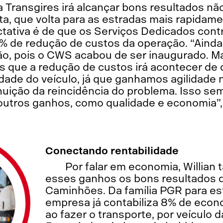
 Transgires irá alcançar bons resultados nã
rota, que volta para as estradas mais rapid
ectativa é de que os Serviços Dedicados con
de redução de custos da operação. “Ainda 
são, pois o CWS acabou de ser inaugurado. M
 que a redução de custos irá acontecer de
dade do veículo, já que ganhamos agilidade
nuição da reincidência do problema. Isso sem
 outros ganhos, como qualidade e economia”,
Conectando rentabilidade
Por falar em economia, Willia
esses ganhos os bons resultados 
Caminhões. Da família PGR para est
empresa já contabiliza 8% de econ
ao fazer o transporte, por veículo d