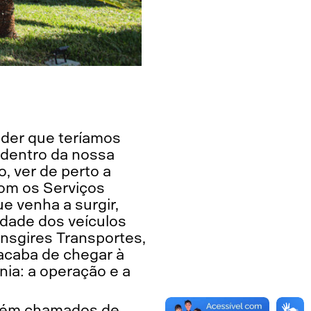
nder que teríamos
 dentro da nossa
, ver de perto a
Com os Serviços
 venha a surgir,
idade dos veículos
ransgires Transportes,
 acaba de chegar à
ia: a operação e a
mbém chamados de