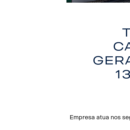
c
Gera
1
Empresa atua nos seg