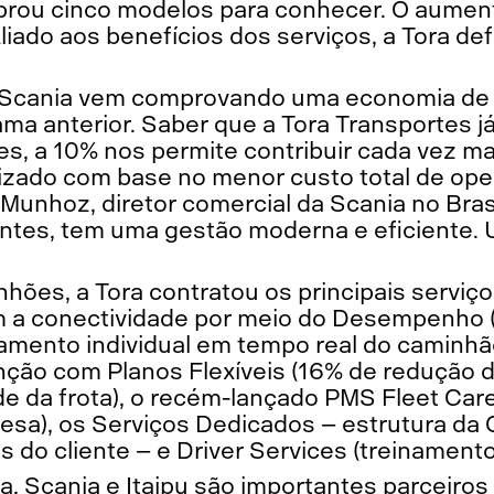
prou cinco modelos para conhecer. O aume
liado aos benefícios dos serviços, a Tora def
 Scania vem comprovando uma economia de 
a anterior. Saber que a Tora Transportes j
es, a 10% nos permite contribuir cada vez ma
izado com base no menor custo total de op
o Munhoz, diretor comercial da Scania no Bras
ientes, tem uma gestão moderna e eficiente.
ões, a Tora contratou os principais serviço
m a conectividade por meio do Desempenho 
amento individual em tempo real do caminhão
ão com Planos Flexíveis (16% de redução d
de da frota), o recém-lançado PMS Fleet Car
esa), os Serviços Dedicados – estrutura da 
s do cliente – e Driver Services (treinament
, Scania e Itaipu são importantes parceiros