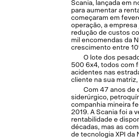
Scania, lançada em n
para aumentar a renta
começaram em fevere
operação, a empresa 
redução de custos co
mil encomendas da No
crescimento entre 1
O lote dos pesad
500 6x4, todos com fr
acidentes nas estrada
cliente na sua matri
Com 47 anos de ex
siderúrgico, petroquí
companhia mineira fe
2019. A Scania foi 
rentabilidade e dispo
décadas, mas as comp
de tecnologia XPI da