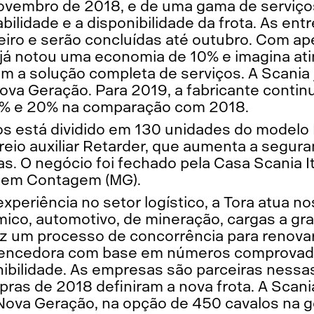
ovembro de 2018, e de uma gama de serviço
bilidade e a disponibilidade da frota. As ent
iro e serão concluídas até outubro. Com a
já notou uma economia de 10% e imagina ati
m a solução completa de serviços. A Scania 
va Geração. Para 2019, a fabricante conti
0% e 20% na comparação com 2018.
os está dividido em 130 unidades do modelo
eio auxiliar Retarder, que aumenta a seguran
s. O negócio foi fechado pela Casa Scania I
z, em Contagem (MG).
periência no setor logístico, a Tora atua 
mico, automotivo, de mineração, cargas a gra
z um processo de concorrência para renovar 
a vencedora com base em números comprova
nibilidade. As empresas são parceiras nessa
ras de 2018 definiram a nova frota. A Scani
 Nova Geração, na opção de 450 cavalos na g