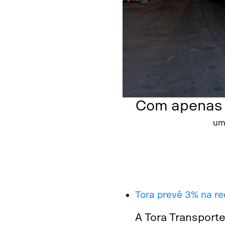
s em 13% já em
Com apenas 
um
rtes.
Tora prevê 3% na r
A Tora Transport