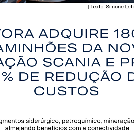
[ Texto: Simone Letic
Tora adquire 18
aminhões da No
ção Scania e p
3% de redução 
custos
mentos siderúrgico, petroquímico, mineração 
almejando benefícios com a conectividade