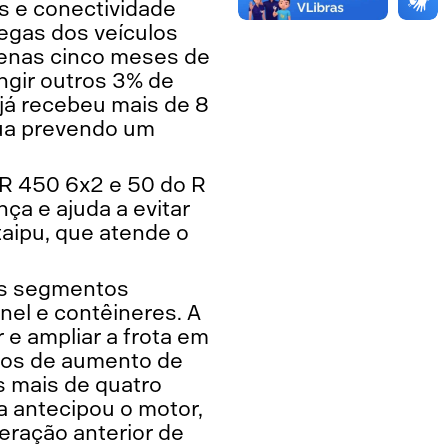
s e conectividade
regas dos veículos
penas cinco meses de
ngir outros 3% de
já recebeu mais de 8
nua prevendo um
 R 450 6x2 e 50 do R
ça e ajuda a evitar
taipu, que atende o
nos segmentos
nel e contêineres. A
e ampliar a frota em
dos de aumento de
s mais de quatro
a antecipou o motor,
eração anterior de