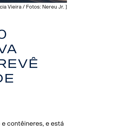
ia Vieira / Fotos: Nereu Jr. ]
0
va
revê
de
e contêineres, e está