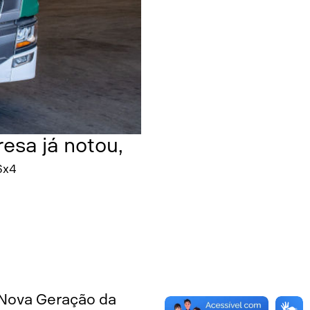
sa já notou,
Com os 180
6x4
ser
 Nova Geração da