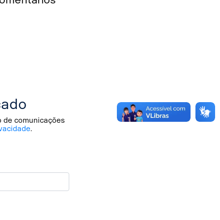
cado
io de comunicações
vacidade
.