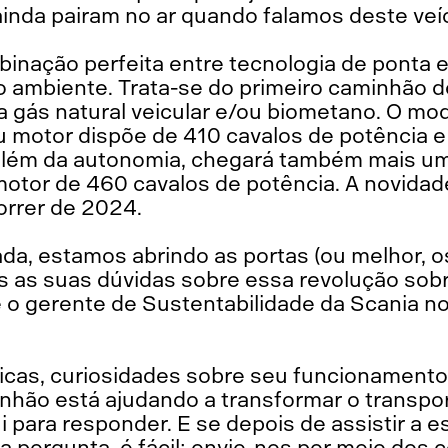
nda pairam no ar quando falamos deste veíc
inação perfeita entre tecnologia de ponta 
 ambiente. Trata-se do primeiro caminhão d
 gás natural veicular e/ou biometano. O mo
eu motor dispõe de 410 cavalos de potência 
além da autonomia, chegará também mais u
 motor de 460 cavalos de potência. A novidad
orrer de 2024.
ada, estamos abrindo as portas (ou melhor, 
as as suas dúvidas sobre essa revolução sobr
 o gerente de Sustentabilidade da Scania no 
cas, curiosidades sobre seu funcionamento
hão está ajudando a transformar o transpo
 para responder. E se depois de assistir a es
a pergunta, é fácil: envie-nos por meio dos