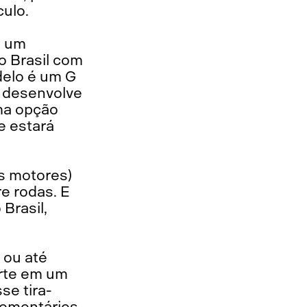
ulo.
e um
o Brasil com
delo é um G
e desenvolve
ma opção
e estará
os motores)
e rodas. E
Brasil,
 ou até
rte em um
se tira-
 comentários