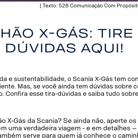
[ Texto: 528 Comunicação Com Propósito 
hão X-Gás: tire
 dúvidas aqui!
 e sustentabilidade, o Scania X-Gás tem con
ciente. Mas, se você ainda tem dúvidas sobre 
o. Confira esse tira-dúvidas e saiba tudo sobr
o X-Gás da Scania? Se ainda não, aperte os 
m uma verdadeira viagem - e em detalhes – 
também serve para quem já conhece o camin