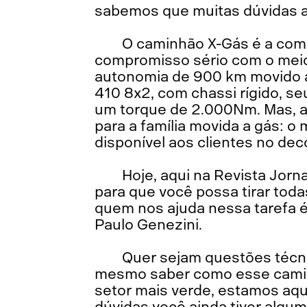
sabemos que muitas dúvidas ai
O caminhão X-Gás é a comb
compromisso sério com o meio
autonomia de 900 km movido a
410 8x2, com chassi rígido, s
um torque de 2.000Nm. Mas, 
para a família movida a gás: o
disponível aos clientes no dec
Hoje, aqui na Revista Jorn
para que você possa tirar tod
quem nos ajuda nessa tarefa é
Paulo Genezini.
Quer sejam questões técni
mesmo saber como esse camin
setor mais verde, estamos aqui
dúvidas você ainda tiver algum