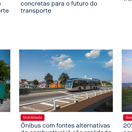
e
concretas para o futuro do
orte
transporte
Mobilidade
Sol
Ônibus com fontes alternativas
20