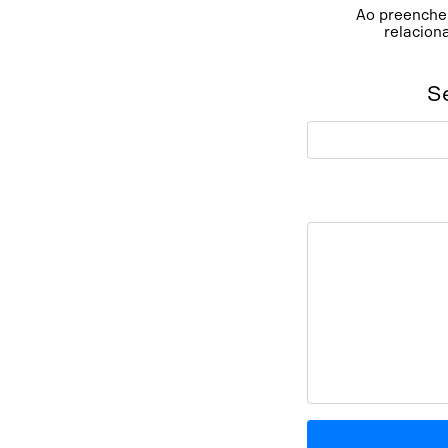
Ao preencher
relacion
S