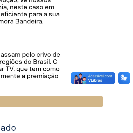
nia, neste caso em
ficiente para a sua
emora Bandeira.
 passam pelo crivo de
egiões do Brasil. O
Car TV, que tem como
almente a premiação
cado