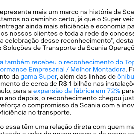
representa mais um marco na história da Sc
tamos no caminho certo, já que o Super veio
entregar ainda mais eficiência e economia p
 os nossos clientes e toda a rede de conce
 a celebração desse reconhecimento”, desta
 Soluções de Transporte da Scania Operaçõe
a também recebeu o reconhecimento do Top
formance Empresarial / Melhor Montadora
. 
nto da
gama Super
, além das linhas de
ônib
imento de cerca de R$ 1 bilhão nas instalaç
ulo, para a
expansão da fábrica em 72%
par
m ano depois, o reconhecimento chegou jus
reforça o compromisso da Scania com a inov
ficiência no transporte.
 essa têm uma relação direta com quem mai
entende o valor da nossa marca e da nossa s