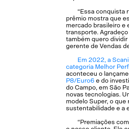
“Essa conquista 
prêmio mostra que es
mercado brasileiro e 
transporte. Agradeço
também quero dividir
gerente de Vendas de
Em 2022, a Scani
categoria Melhor Per
aconteceu o lançame
P8/Euro6
e do invest
do Campo, em São Pa
novas tecnologias. U
modelo Super, o que 
sustentabilidade e a e
“Premiações como
o nosso cliente. Ele 