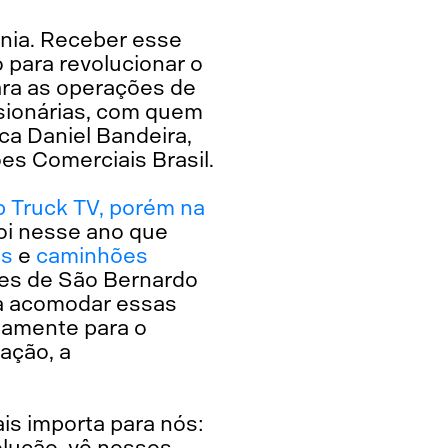
ania. Receber esse
 para revolucionar o
ara as operações de
ssionárias, com quem
ca Daniel Bandeira,
s Comerciais Brasil.
 Truck TV, porém na
Foi nesse ano que
us
e
caminhões
ões de São Bernardo
a acomodar essas
tamente para o
ação, a
s importa para nós:
olução, vê nossos