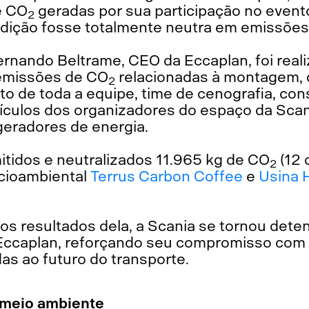
e CO
geradas por sua participação no event
2
dição fosse totalmente neutra em emissões
rnando Beltrame, CEO da Eccaplan, foi reali
emissões de CO
relacionadas à montagem,
2
 de toda a equipe, time de cenografia, con
culos dos organizadores do espaço da Scan
eradores de energia.
itidos e neutralizados 11.965 kg de CO
(12 
2
ocioambiental
Terrus Carbon Coffee
e
Usina H
s resultados dela, a Scania se tornou dete
 Eccaplan, reforçando seu compromisso com 
as ao futuro do transporte.
meio ambiente