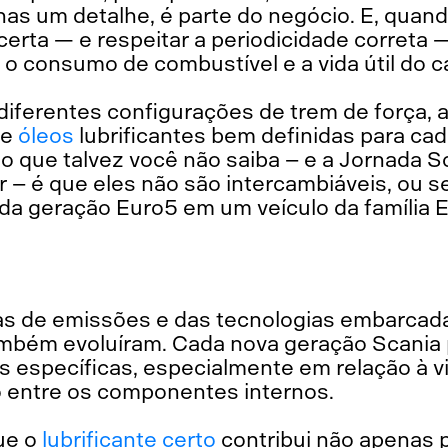
as um detalhe, é parte do negócio. E, quan
 certa — e respeitar a periodicidade correta 
o consumo de combustível e a vida útil do 
diferentes configurações de trem de força, 
de
óleos
lubrificantes bem definidas para ca
 que talvez você não saiba – e a Jornada S
er – é que eles não são intercambiáveis, ou s
da geração Euro5 em um veículo da família 
s de emissões e das tecnologias embarcad
também evoluíram. Cada nova geração Scania
s específicas, especialmente em relação à v
o entre os componentes internos.
que o
lubrificante certo
contribui não apenas 