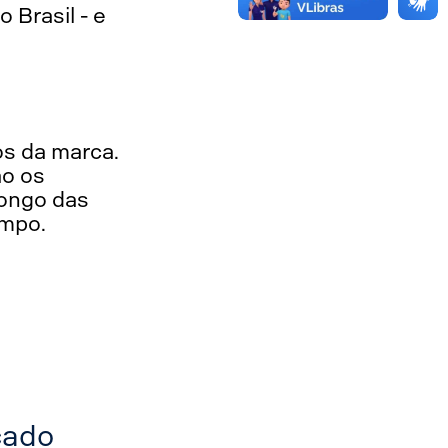
 Brasil - e
os da marca.
ão os
longo das
empo.
cado