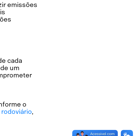
zir emissões
is
ções
 de cada
o de um
omprometer
onforme o
 rodoviário
,