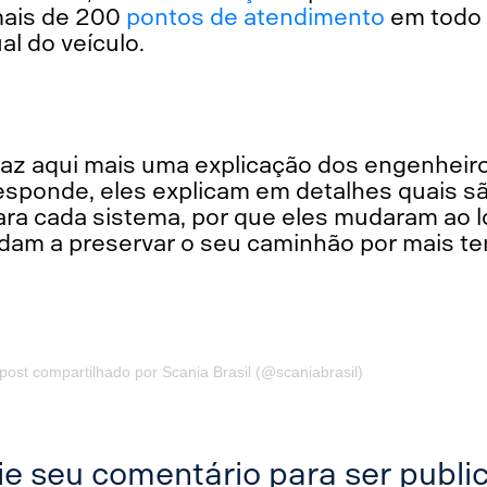
mais de 200
pontos de atendimento
em todo o
l do veículo.
traz aqui mais uma explicação dos engenheir
esponde, eles explicam em detalhes quais s
ara cada sistema, por que eles mudaram ao 
udam a preservar o seu caminhão por mais t
ost compartilhado por Scania Brasil (@scaniabrasil)
ie seu comentário para ser publi