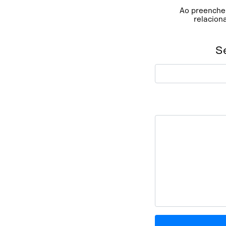
Ao preencher
relacion
S