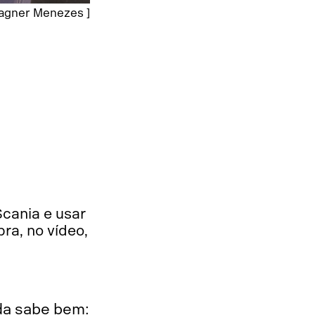
Wagner Menezes ]
o
Scania e usar
ra, no vídeo,
ada sabe bem: