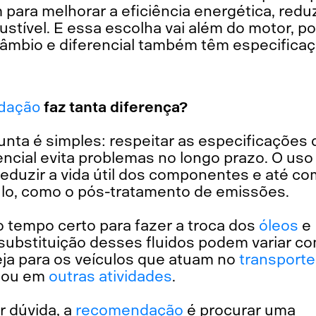
para melhorar a eficiência energética, redu
tível. E essa escolha vai além do motor, po
mbio e diferencial também têm especifica
dação
faz tanta diferença?
unta é simples: respeitar as especificações
encial evita problemas no longo prazo. O us
reduzir a vida útil dos componentes e até c
ulo, como o pós-tratamento de emissões.
o tempo certo para fazer a troca dos
óleos
e
e substituição desses fluidos podem variar c
seja para os veículos que atuam no
transporte
ou em
outras atividades
.
r dúvida, a
recomendação
é procurar uma