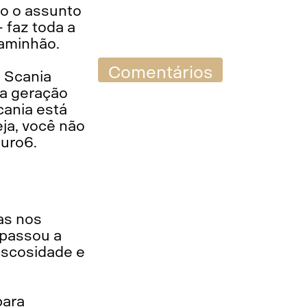
do o assunto
— faz toda a
caminhão.
Comentários
a Scania
da geração
cania está
eja, você não
Euro6.
as nos
 passou a
iscosidade e
para