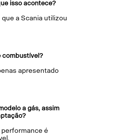
que isso acontece?
e combustível?
odelo a gás, assim
aptação?
el.