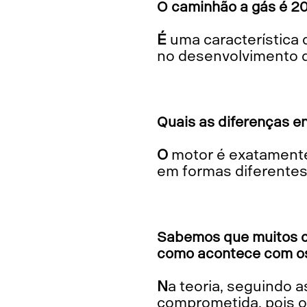
O caminhão a gás é 20
É uma característica do ciclo Otto, muito comum em automóveis e que a Scania utilizou
no desenvolvimento d
Quais as diferenças e
O motor é exatamente o mesmo. Até o combustível é o mesmo, apenas apresentado
em formas diferentes
Sabemos que muitos c
como acontece com os 
Na teoria, seguindo as normas, não há riscos na segurança, mas a performance é
comprometida, pois o 