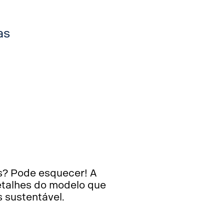
as
s? Pode esquecer! A
etalhes do modelo que
s sustentável.