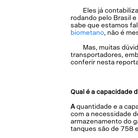
Eles já contabili
rodando pelo Brasil e
sabe que estamos fa
biometano
, não é m
Mas, muitas dúvid
transportadores, emb
conferir nesta report
Qual é a capacidade 
A quantidade e a capacidade dos cilindros e tanques serão especificadas de acordo
com a necessidade d
armazenamento do gás
tanques são de 758 e 