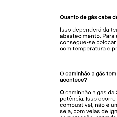
Quanto de gás cabe de
Isso dependerá da temperatura e da capacidade de pressão do compressor no
abastecimento. Para e
consegue-se colocar 
com temperatura e p
O caminhão a gás tem 
acontece?
O caminhão a gás da Scania alcança torque bem parecido ao diesel na mesma faixa de
potência. Isso ocorre
combustível, não é um
seja, com velas de i