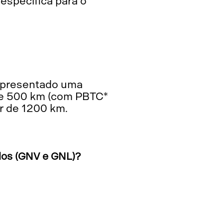
específica para o
 de 500 km (com PBTC*
or de 1200 km.
los (GNV e GNL)?