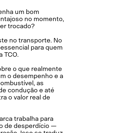
tenha um bom
 vantajoso no momento,
er trocado?
te no transporte. No
o essencial para quem
la TCO.
obre o que realmente
ciam o desempenho e a
ombustível, as
o de condução e até
a o valor real de
arca trabalha para
o de desperdício —
ração. Isso se traduz