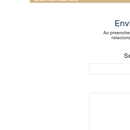
Env
Ao preencher
relacion
S