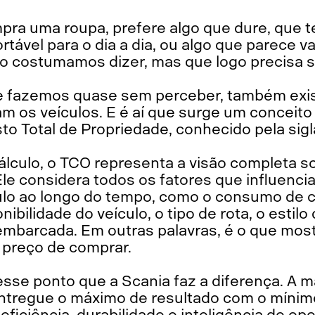
ra uma roupa, prefere algo que dure, que 
rtável para o dia a dia, ou algo que parece
o costumamos dizer, mas que logo precisa s
e fazemos quase sem perceber, também exis
am os veículos. E é aí que surge um conceit
sto Total de Propriedade, conhecido pela sig
álculo, o TCO representa a visão completa s
Ele considera todos os fatores que influen
culo ao longo do tempo, como o consumo de c
ibilidade do veículo, o tipo de rota, o estil
mbarcada. Em outras palavras, é o que mostr
 preço de comprar.
sse ponto que a Scania faz a diferença. A m
ntregue o máximo de resultado com o mínim
iciência, durabilidade e inteligência de ope