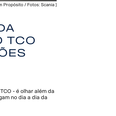
 Propósito / Fotos: Scania ]
da
o TCO
ções
TCO - é olhar além da
am no dia a dia da