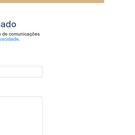
cado
io de comunicações
vacidade
.