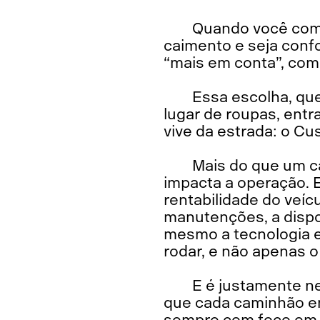
Quando você comp
caimento e seja confo
“mais em conta”, com
Essa escolha, qu
lugar de roupas, entr
vive da estrada: o Cu
Mais do que um c
impacta a operação. 
rentabilidade do veí
manutenções, a dispon
mesmo a tecnologia e
rodar, e não apenas o
E é justamente ne
que cada caminhão e
sempre com foco em ef