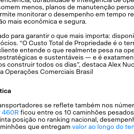
omem menos, planos de manutenção person
ermite monitorar o desempenho em tempo re
ão mais econômica e segura.
do para garantir o que mais importa: disponi
gócios. “O Custo Total de Propriedade é o t
cliente entende o que realmente pesa na ope
estratégicas e sustentáveis — e é exatamen
 construir todos os dias”, destaca Alex Nuc
a Operações Comerciais Brasil
tica
ransportadores se reflete também nos núme
r 460R
ficou entre os 10 caminhões pesado
uinta posição no ranking nacional, desempe
caminhões que entregam
valor ao longo do t