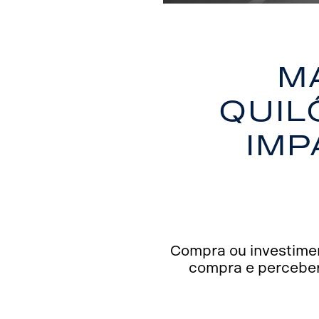
M
quil
imp
Compra ou investimen
compra e perceber