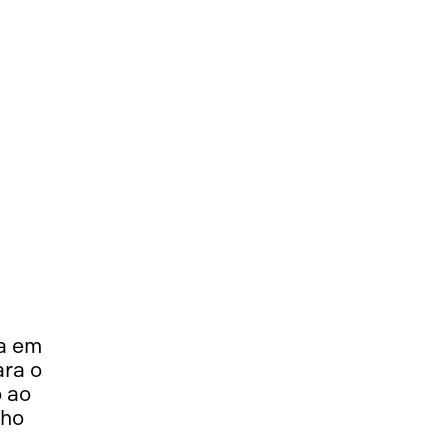
la em
ara o
 ao
nho