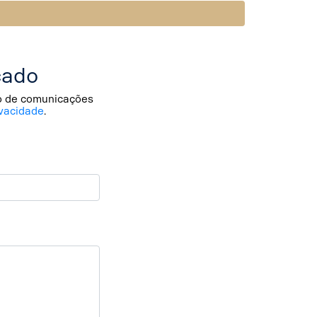
cado
io de comunicações
vacidade
.