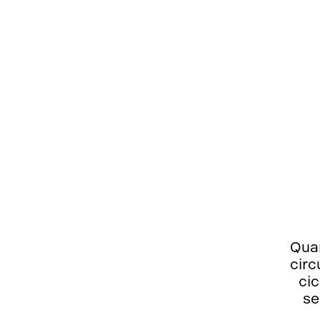
Quan
circ
ci
se