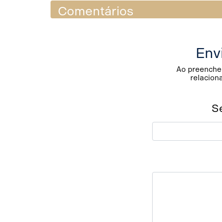
Comentários
Env
Ao preencher
relacion
S