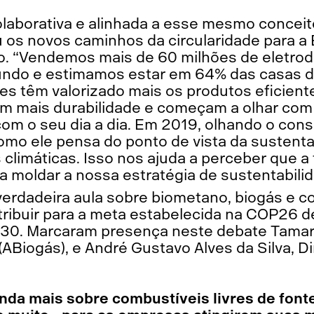
laborativa e alinhada a esse mesmo conceit
 os novos caminhos da circularidade para a 
ndo. “Vendemos mais de 60 milhões de eletr
ndo e estimamos estar em 64% das casas do
s têm valorizado mais os produtos eficient
 mais durabilidade e começam a olhar com 
om o seu dia a dia. Em 2019, olhando o con
omo ele pensa do ponto de vista da sustent
climáticas. Isso nos ajuda a perceber que a 
 moldar a nossa estratégia de sustentabilid
verdadeira aula sobre biometano, biogás e 
ribuir para a meta estabelecida na COP26 
2030. Marcaram presença neste debate Tamar
(ABiogás), e André Gustavo Alves da Silva, D
enda mais sobre combustíveis livres de font