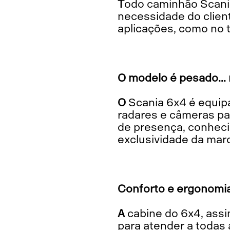
Todo caminhão Scania é customizado de acordo com o tipo de operação e
necessidade do client
aplicações, como no t
O modelo é pesado...
O Scania 6x4 é equipado com o pacote ADAS, um conjunto de sistemas que utilizam
radares e câmeras pa
de presença, conhecid
exclusividade da mar
Conforto e ergonomi
A cabine do 6x4, assim como dos demais modelos da Scania, foi estudada e projetada
para atender a todas