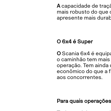
A capacidade de tração do Scania 6x4 é de 90 toneladas e, no mínimo, 10 toneladas
mais robusto do que o
apresente mais durab
O 6x4 é Super
O Scania 6x4 é equipado com o trem de força Super e 560 cavalos de potência. Assim,
o caminhão tem mais
operação. Tem ainda
econômico do que a f
aos concorrentes.
Para quais operações