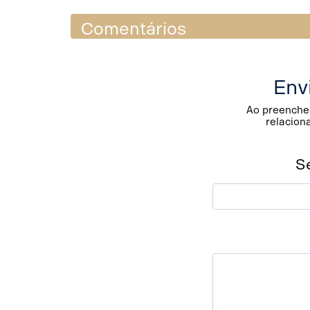
Comentários
Env
Ao preencher
relacion
S