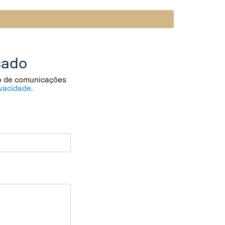
cado
io de comunicações
vacidade
.