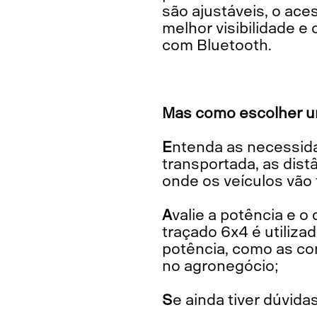
são ajustáveis, o aces
melhor visibilidade e
com Bluetooth.
Mas como escolher u
Entenda as necessidades da sua empresa, avaliando o tipo de carga a ser
transportada, as dis
onde os veículos vão 
Avalie a potência e o desempenho do motor, lembrando sempre que um caminhão
traçado 6x4 é utili
potência, como as co
no agronegócio;
Se ainda tiver dúvid