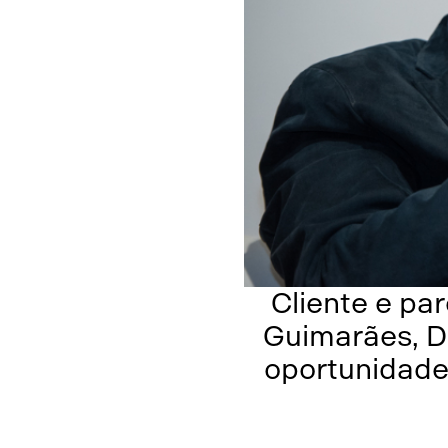
rriso, pontuou
Cliente e pa
as para um
Guimarães, Di
el
oportunidade