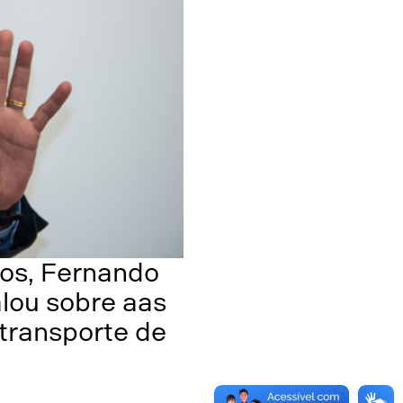
nos, Fernando
A segunda Rod
alou sobre aas
de Ôni
transporte de