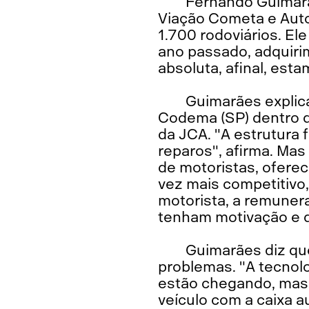
Fernando Guimarã
Viação Cometa e Auto
1.700 rodoviários. El
ano passado, adquiri
absoluta, afinal, est
Guimarães explic
Codema (SP) dentro d
da JCA. "A estrutura 
reparos", afirma. Ma
de motoristas, ofere
vez mais competitivo
motorista, a remunera
tenham motivação e d
Guimarães diz qu
problemas. "A tecnol
estão chegando, mas 
veículo com a caixa a