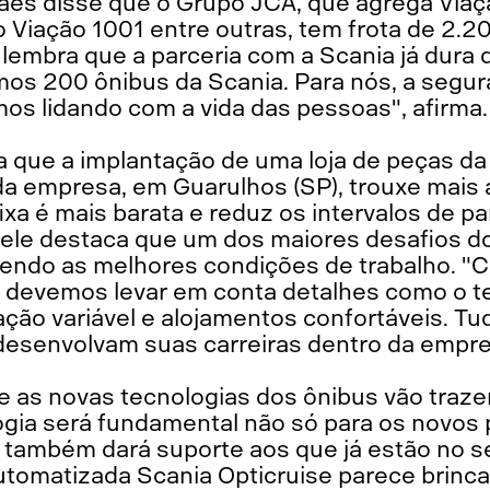
es disse que o Grupo JCA, que agrega Viaç
 Viação 1001 entre outras, tem frota de 2.2
e lembra que a parceria com a Scania já dura
mos 200 ônibus da Scania. Para nós, a segur
amos lidando com a vida das pessoas", afirma.
a que a implantação de uma loja de peças da
a empresa, em Guarulhos (SP), trouxe mais 
fixa é mais barata e reduz os intervalos de p
s ele destaca que um dos maiores desafios d
cendo as melhores condições de trabalho. 
, devemos levar em conta detalhes como o 
ção variável e alojamentos confortáveis. Tu
esenvolvam suas carreiras dentro da empres
e as novas tecnologias dos ônibus vão traze
ogia será fundamental não só para os novos 
também dará suporte aos que já estão no se
utomatizada Scania Opticruise parece brinca