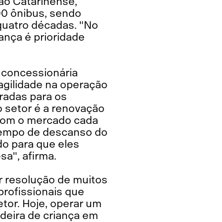
ão Catarinense,
00 ônibus, sendo
 quatro décadas. "No
ança é prioridade
 concessionária
agilidade na operação
aradas para os
o setor é a renovação
"Com o mercado cada
tempo de descanso do
do para que eles
a", afirma.
r resolução de muitos
profissionais que
tor. Hoje, operar um
deira de criança em