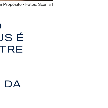
 Propósito / Fotos: Scania ]
o
us é
ntre
 da