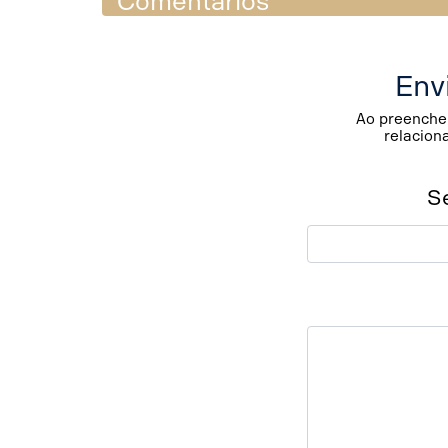
Comentários
Env
Ao preencher
relacion
S