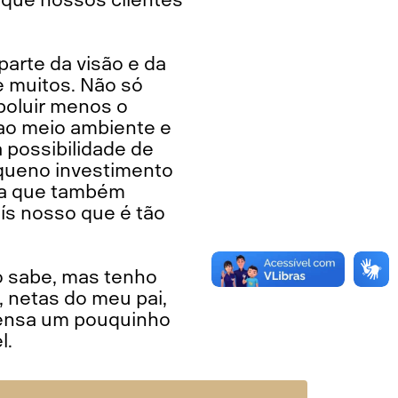
arte da visão e da
e muitos. Não só
oluir menos o
 ao meio ambiente e
 possibilidade de
queno investimento
ara que também
ís nosso que é tão
ão sabe, mas tenho
, netas do meu pai,
pensa um pouquinho
l.