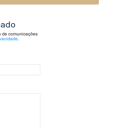
cado
io de comunicações
vacidade
.