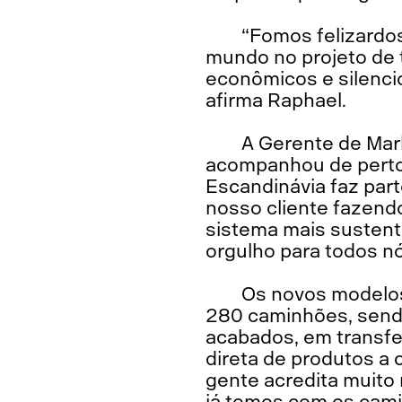
“Fomos felizardo
mundo no projeto de 
econômicos e silenci
afirma Raphael.
A Gerente de Mar
acompanhou de perto 
Escandinávia faz parte
nosso cliente fazend
sistema mais sustent
orgulho para todos nó
Os novos modelos
280 caminhões, sendo
acabados, em transfe
direta de produtos a
gente acredita muito
já temos com os cami