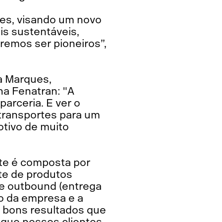
es, visando um novo
is sustentáveis,
remos ser pioneiros”,
a Marques,
a Fenatran: "A
parceria. E ver o
transportes para um
otivo de muito
te é composta por
te de produtos
 e outbound (entrega
ão da empresa e a
 bons resultados que
que nossos clientes