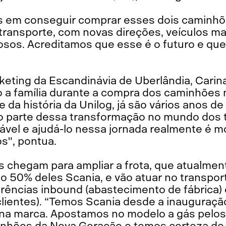
s em conseguir comprar esses dois caminhõ
transporte, com novas direções, veículos ma
osos. Acreditamos que esse é o futuro e que
keting da Escandinávia de Uberlândia, Carin
a família durante a compra dos caminhões n
 da história da Unilog, já são vários anos de 
o parte dessa transformação no mundo dos 
ável e ajudá-lo nessa jornada realmente é m
s", pontua.
 chegam para ampliar a frota, que atualmen
 50% deles Scania, e vão atuar no transpor
rências inbound (abastecimento de fábrica)
 clientes). “Temos Scania desde a inauguraç
 na marca. Apostamos no modelo a gás pelos
nhões da Nova Geração e temos certeza de 