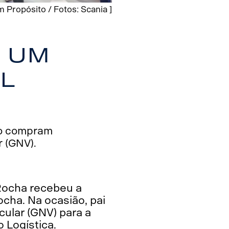
 Propósito / Fotos: Scania ]
, um
il
lho compram
r (GNV).
Rocha recebeu a
ocha. Na ocasião, pai
cular (GNV) para a
 Logística.