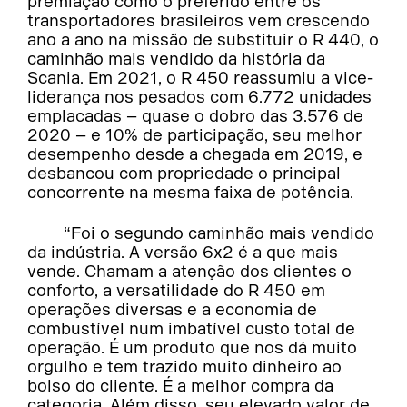
premiação como o preferido entre os
transportadores brasileiros vem crescendo
ano a ano na missão de substituir o R 440, o
caminhão mais vendido da história da
Scania. Em 2021, o R 450 reassumiu a vice-
liderança nos pesados com 6.772 unidades
emplacadas – quase o dobro das 3.576 de
2020 – e 10% de participação, seu melhor
desempenho desde a chegada em 2019, e
desbancou com propriedade o principal
concorrente na mesma faixa de potência.
“Foi o segundo caminhão mais vendido
da indústria. A versão 6x2 é a que mais
vende. Chamam a atenção dos clientes o
conforto, a versatilidade do R 450 em
operações diversas e a economia de
combustível num imbatível custo total de
operação. É um produto que nos dá muito
orgulho e tem trazido muito dinheiro ao
bolso do cliente. É a melhor compra da
categoria. Além disso, seu elevado valor de