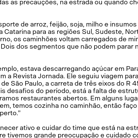
as as precauções, na estrada ou quando ch
sporte de arroz, feijão, soja, milho e insumo
 Catarina para as regiões Sul, Sudeste, Nor
etorno, os caminhões voltam carregados de m
ís. Dois dos segmentos que não podem para
emplo, estava descarregando açúcar em Par
 a Revista Jornada. Ele seguiu viagem para 
 de São Paulo, a carreta de três eixos do R 4
is desafios do período, está a falta de estru
amos restaurantes abertos. Em alguns luga
bem, temos cozinha no caminhão, então faço
perto.”
ecer ativo e cuidar do time que está na est
re tivemos grande preocupação e cuidado 