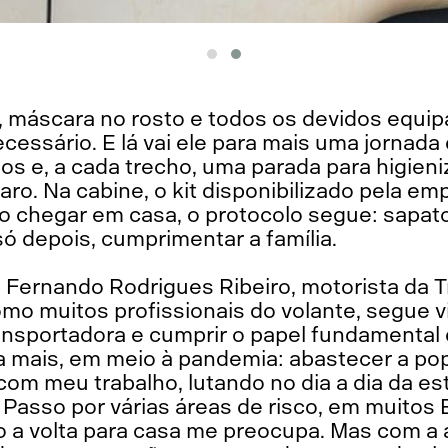
o, máscara no rosto e todos os devidos equ
ecessário. E lá vai ele para mais uma jornada
os e, a cada trecho, uma parada para higieniz
ro. Na cabine, o kit disponibilizado pela em
o chegar em casa, o protocolo segue: sapatos
ó depois, cumprimentar a família.
e Fernando Rodrigues Ribeiro, motorista da
omo muitos profissionais do volante, segue
ransportadora e cumprir o papel fundamenta
mais, em meio à pandemia: abastecer a pop
com meu trabalho, lutando no dia a dia da e
asso por várias áreas de risco, em muitos 
o a volta para casa me preocupa. Mas com a