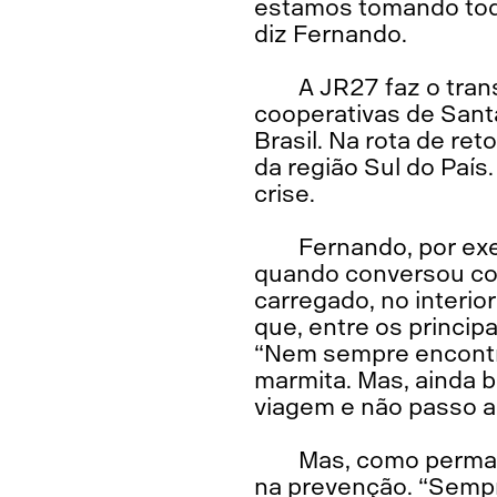
estamos tomando tod
diz Fernando.
A JR27 faz o tran
cooperativas de Santa
Brasil. Na rota de r
da região Sul do Pa
crise.
Fernando, por ex
quando conversou com
carregado, no interior
que, entre os principa
“Nem sempre encontr
marmita. Mas, ainda 
viagem e não passo a
Mas, como perman
na prevenção. “Semp