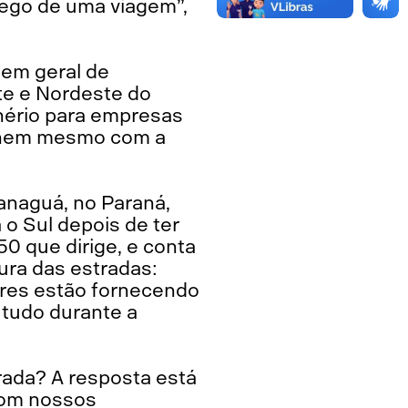
ego de uma viagem”,
s em geral de
te e Nordeste do
inério para empresas
r nem mesmo com a
anaguá, no Paraná,
o Sul depois de ter
50 que dirige, e conta
tura das estradas:
res estão fornecendo
 tudo durante a
rada? A resposta está
com nossos