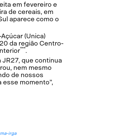
feita em fevereiro e
ra de cereais, em
 Sul aparece como o
-Açúcar (Unica)
020 da região Centro-
***
nterior
.
a JR27, que continua
parou, nem mesmo
ando de nossos
ra esse momento”,
rma-irga