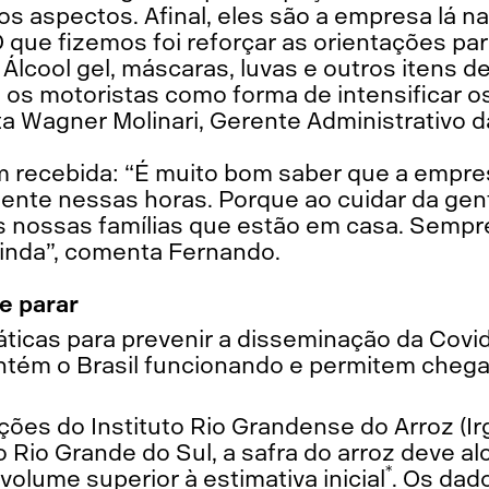
s aspectos. Afinal, eles são a empresa lá na
 que fizemos foi reforçar as orientações par
 Álcool gel, máscaras, luvas e outros itens 
 os motoristas como forma de intensificar 
ta Wagner Molinari, Gerente Administrativo 
bem recebida: “É muito bom saber que a empre
nte nessas horas. Porque ao cuidar da gent
nossas famílias que estão em casa. Sempre
ainda”, comenta Fernando.
e parar
áticas para prevenir a disseminação da Covi
tém o Brasil funcionando e permitem chega
es do Instituto Rio Grandense do Arroz (Irg
Rio Grande do Sul, a safra do arroz deve al
*
volume superior à estimativa inicial
. Os dad