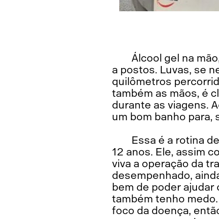
Álcool gel na mã
a postos. Luvas, se n
quilômetros percorrid
também as mãos, é cla
durante as viagens. A
um bom banho para, s
Essa é a rotina d
12 anos. Ele, assim c
viva a operação da t
desempenhado, ainda 
bem de poder ajudar 
também tenho medo. P
foco da doença, entã