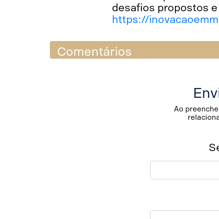
desafios propostos e 
https://inovacaoemm
Comentários
Env
Ao preencher
relacion
S