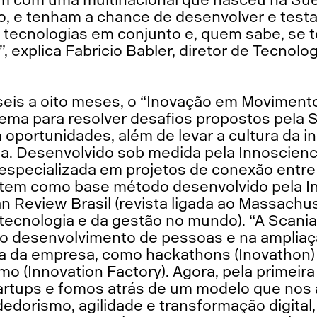
, e tenham a chance de desenvolver e testa
 tecnologias em conjunto e, quem sabe, se t
, explica Fabricio Babler, diretor de Tecnolo
eis a oito meses, o “Inovação em Movimento
ema para resolver desafios propostos pela S
oportunidades, além de levar a cultura da i
a. Desenvolvido sob medida pela Innoscience
 especializada em projetos de conexão entr
 tem como base método desenvolvido pela I
n Review Brasil (revista ligada ao Massachus
tecnologia e da gestão no mundo). “A Scania
 no desenvolvimento de pessoas e na ampliaç
ra da empresa, como hackathons (Inovathon
 (Innovation Factory). Agora, pela primeir
artups e fomos atrás de um modelo que nos 
dorismo, agilidade e transformação digital