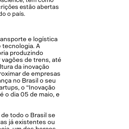
crições estão abertas
do o país.
ansporte e logística
 tecnologia. A
ória produzindo
 vagões de trens, até
ltura da inovação
aproximar de empresas
ança no Brasil o seu
rtups, o “Inovação
é o dia 05 de maio, e
de todo o Brasil se
as já existentes ou
cia, um dos berços