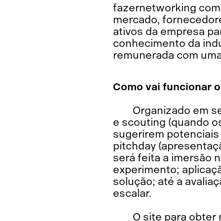
fazernetworking com 
mercado, fornecedores
ativos da empresa par
conhecimento da indús
remunerada com uma 
Como vai funcionar 
Organizado em se
e scouting (quando o
sugerirem potenciais
pitchday (apresentaçã
será feita a imersão
experimento; aplicaçã
solução; até a avalia
escalar.
O site para obte