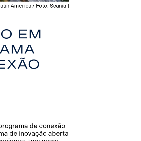
atin America / Foto: Scania ]
ão em
rama
nexão
a programa de conexão
ama de inovação aberta
noscience, tem como