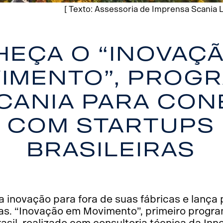
[ Texto: Assessoria de Imprensa Scania L
eça o “Inovaç
imento”, prog
cania para co
com startups
brasileiras
da inovação para fora de suas fábricas e lanç
ras. “Inovação em Movimento”, primeiro progr
rasil, realizado com consultoria técnica da In