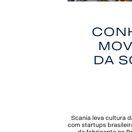
Conh
Mov
da S
Scania leva cultura 
com startups brasilei
da fabricante no B