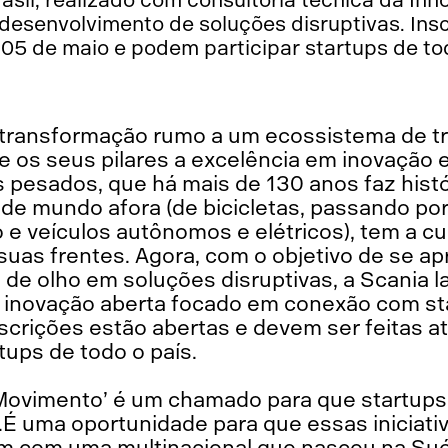
o desenvolvimento de soluções disruptivas. Ins
 05 de maio e podem participar startups de to
a transformação rumo a um ecossistema de tr
e os seus pilares a excelência em inovação e
s pesados, que há mais de 130 anos faz hist
de mundo afora (de bicicletas, passando por
e veículos autônomos e elétricos), tem a cu
 suas frentes. Agora, com o objetivo de se 
 de olho em soluções disruptivas, a Scania l
 inovação aberta focado em conexão com sta
crições estão abertas e devem ser feitas at
tups de todo o país.
Movimento’ é um chamado para que startups 
É uma oportunidade para que essas iniciativ
m com uma multinacional que nasceu na Sué