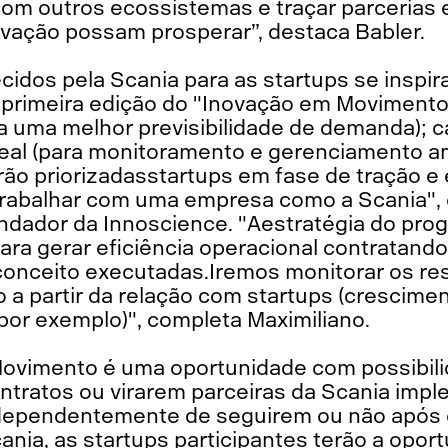
com outros ecossistemas e traçar parcerias 
ovação possam prosperar”, destaca Babler.
cidos pela Scania para as startups se insp
 primeira edição do "Inovação em Movimento
ra uma melhor previsibilidade de demanda); 
l (para monitoramento e gerenciamento amb
rão priorizadasstartups em fase de tração e
trabalhar com uma empresa como a Scania", 
dador da Innoscience. "Aestratégia do prog
ara gerar eficiência operacional contratand
conceito executadas.Iremos monitorar os re
 a partir da relação com startups (crescimen
por exemplo)", completa Maximiliano.
ovimento é uma oportunidade com possibilid
ntratos ou virarem parceiras da Scania imp
ndependentemente de seguirem ou não após 
nia, as startups participantes terão a opor