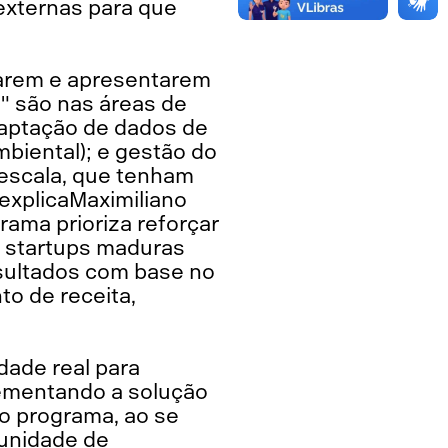
externas para que
irarem e apresentarem
" são nas áreas de
captação de dados de
iental); e gestão do
 escala, que tenham
explicaMaximiliano
rama prioriza reforçar
o startups maduras
sultados com base no
to de receita,
ade real para
lementando a solução
o programa, ao se
tunidade de