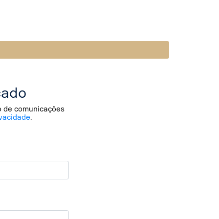
cado
io de comunicações
vacidade
.