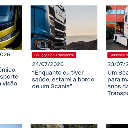
2026
Soluções de Transporte
Soluções d
24/07/2026
23/07/
mico:
“Enquanto eu tiver
Um Sca
nsporte
saúde, estarei a bordo
para m
 visão
de um Scania”
anos d
Transp