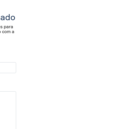
cado
os para
o com a