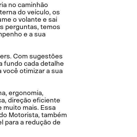
ária no caminhão
terna do veículo, os
ume o volante e sai
as perguntas, temos
mpenho e a sua
vers. Com sugestões
a fundo cada detalhe
 você otimizar a sua
na, ergonomia,
, direção eficiente
e muito mais. Essa
 do Motorista, também
l para a redução de