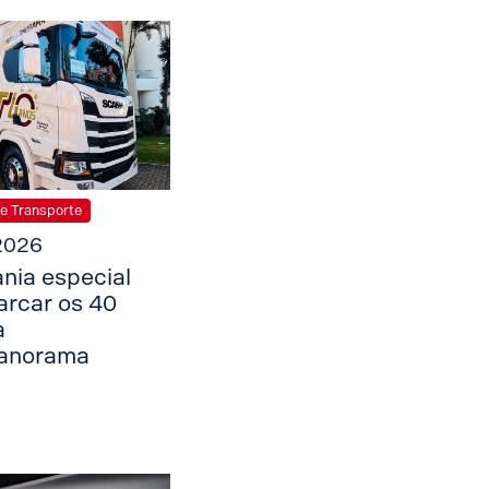
e Transporte
2026
nia especial
arcar os 40
a
anorama