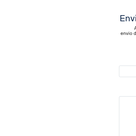
Env
envio 