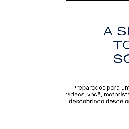
A 
t
S
Preparados para uma
vídeos, você, motorist
descobrindo desde os