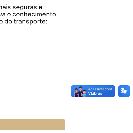
mais seguras e
orva o conhecimento
o do transporte:
)
)
)