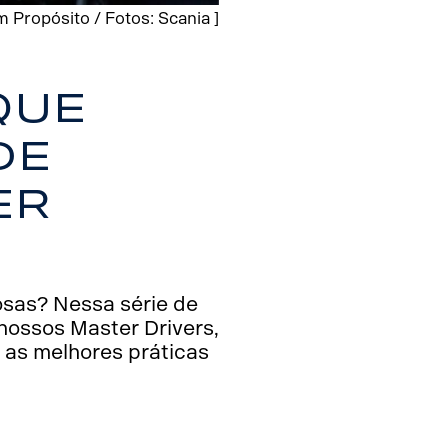
 Propósito / Fotos: Scania ]
que
de
er
osas? Nessa série de
 nossos Master Drivers,
 as melhores práticas