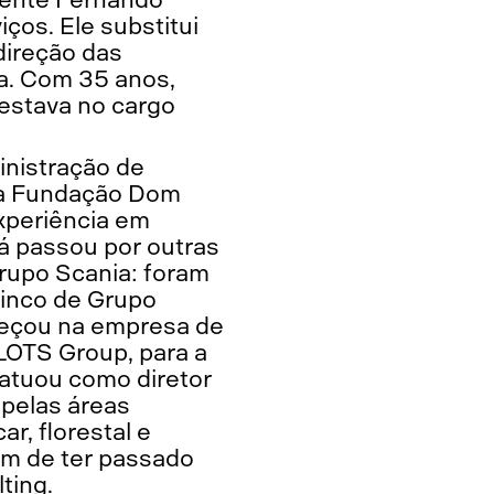
iços. Ele substitui
direção das
a. Com 35 anos,
á estava no cargo
inistração de
la Fundação Dom
xperiência em
Já passou por outras
Grupo Scania: foram
cinco de Grupo
meçou na empresa de
 LOTS Group, para a
 atuou como diretor
pelas áreas
ar, florestal e
lém de ter passado
ting.