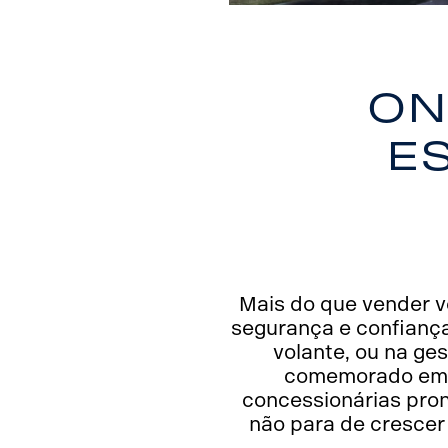
On
e
Mais do que vender v
segurança e confiança 
volante, ou na ge
comemorado em 2
concessionárias pron
não para de crescer 