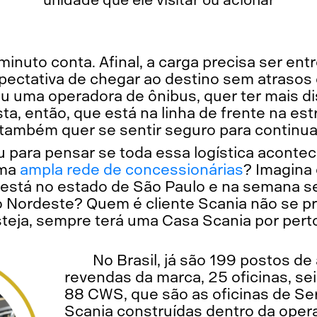
minuto conta. Afinal, a carga precisa ser ent
pectativa de chegar ao destino sem atrasos 
u uma operadora de ônibus, quer ter mais di
ta, então, que está na linha de frente na est
 também quer se sentir seguro para continuar
u para pensar se toda essa logística acont
uma
ampla rede de concessionárias
? Imagina
 está no estado de São Paulo e na semana s
ão Nordeste? Quem é cliente Scania não se 
teja, sempre terá uma Casa Scania por pert
No Brasil, já são 199 postos d
revendas da marca, 25 oficinas, sei
88 CWS, que são as oficinas de Se
Scania construídas dentro da opera