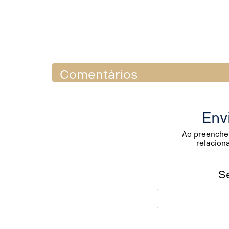
Comentários
Env
Ao preencher
relacion
S