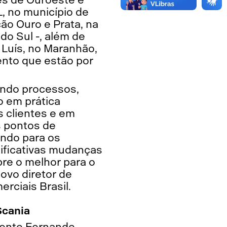
, no município de
ção Ouro e Prata, na
do Sul -, além de
Luís, no Maranhão,
ento que estão por
ndo processos,
o em prática
 clientes e em
s pontos de
ndo para os
nificativas mudanças
re o melhor para o
novo diretor de
rciais Brasil.
Scania
mente Fernando