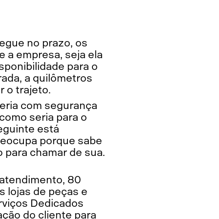
regue no prazo, os
e a empresa, seja ela
sponibilidade para o
rada, a quilômetros
 o trajeto.
eceria com segurança
 como seria para o
eguinte está
preocupa porque sabe
o para chamar de sua.
e atendimento, 80
s lojas de peças e
rviços Dedicados
ção do cliente para