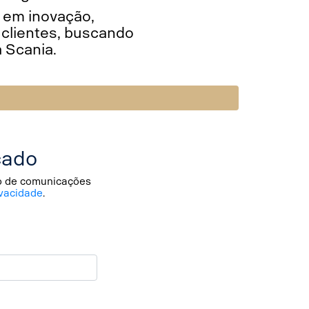
o em inovação,
 clientes, buscando
a Scania.
cado
io de comunicações
vacidade
.