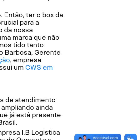
 Então, ter o box da
rucial para a
so da nossa
 uma marca que não
mos tido tanto
o Barbosa, Gerente
ção
, empresa
ossui um
CWS em
os de atendimento
 ampliando ainda
ue já está presente
rasil.
presa I.B Logística
des de Ouroeste e