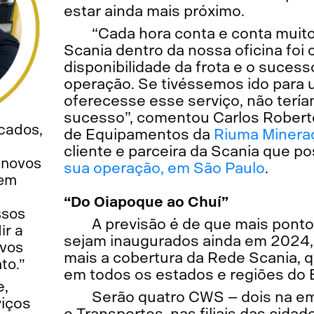
estar ainda mais próximo.
“Cada hora conta e conta muito.
Scania dentro da nossa oficina foi c
disponibilidade da frota e o suces
operação. Se tivéssemos ido para
oferecesse esse serviço, não tería
sucesso”, comentou Carlos Robert
cados,
de Equipamentos da
Riuma Minera
cliente e parceira da Scania que p
 novos
sua operação, em São Paulo
.
 em
“Do Oiapoque ao Chuí”
ssos
A previsão é de que mais pont
ir a
sejam inaugurados ainda em 2024,
ovos
mais a cobertura da Rede Scania, q
to.”
em todos os estados e regiões do B
e,
Serão quatro CWS – dois na em
viços
e Transportes, nas filiais das cida