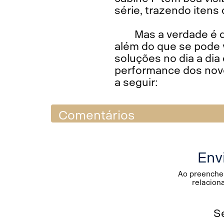
série, trazendo itens
Mas a verdade é 
além do que se pode v
soluções no dia a di
performance dos novo
a seguir:
Comentários
Env
Ao preencher
relacion
S