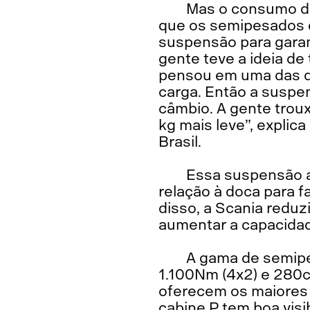
Mas o consumo de
que os semipesados d
suspensão para garant
gente teve a ideia de 
pensou em uma das de
carga. Então a suspen
câmbio. A gente troux
kg mais leve”, explic
Brasil.
Essa suspensão a 
relação à doca para 
disso, a Scania reduz
aumentar a capacida
A gama de semipe
1.100Nm (4x2) e 280c
oferecem os maiores t
cabine P tem boa visib