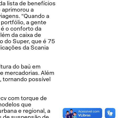
 lista de benefícios
 aprimorou a
viagens. “Quando a
portfólio, a gente
é o conforto da
além da caixa de
io do Super, que é 75
plicações da Scania
altura do baú em
de mercadorias. Além
, tornando possível
0cv com torque de
modelos que
rbana e regional, a
tos de suspensão de