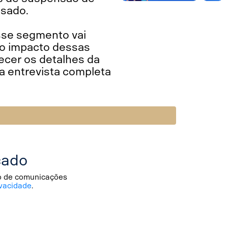
esado.
sse segmento vai
 o impacto dessas
ecer os detalhes da
 entrevista completa
cado
io de comunicações
vacidade
.