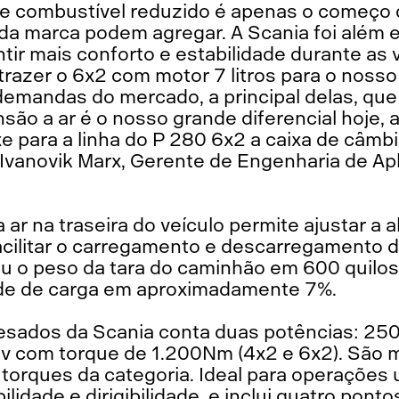
 combustível reduzido é apenas o começo da
a marca podem agregar. A Scania foi além e
ir mais conforto e estabilidade durante as 
trazer o 6x2 com motor 7 litros para o nosso 
mandas do mercado, a principal delas, que 
são a ar é o nosso grande diferencial hoje, 
e para a linha do P 280 6x2 a caixa de câmb
a Ivanovik Marx, Gerente de Engenharia de A
ar na traseira do veículo permite ajustar a 
facilitar o carregamento e descarregamento 
iu o peso da tara do caminhão em 600 quilos
de de carga em aproximadamente 7%.
sados da Scania conta duas potências: 25
v com torque de 1.200Nm (4x2 e 6x2). São 
orques da categoria. Ideal para operações u
ilidade e dirigibilidade, e inclui quatro pon