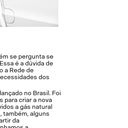
ém se pergunta se
 Essa é a dúvida de
mo a Rede de
 necessidades dos
ançado no Brasil. Foi
 para criar a nova
idos a gás natural
u, também, alguns
rtir da
linhamos a