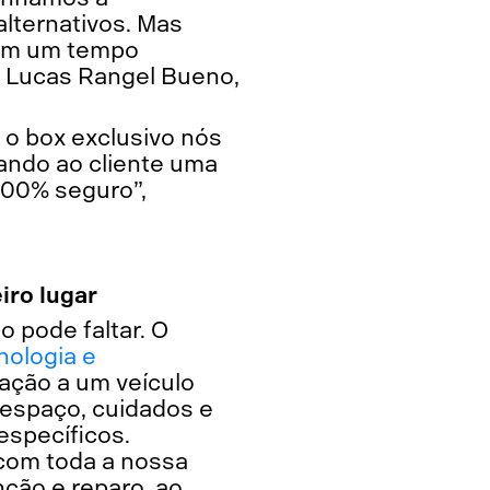
lternativos. Mas
o em um tempo
ta Lucas Rangel Bueno,
 o box exclusivo nós
ndo ao cliente uma
100% seguro”,
iro lugar
 pode faltar. O
nologia e
ção a um veículo
r espaço, cuidados e
específicos.
com toda a nossa
ção e reparo, ao