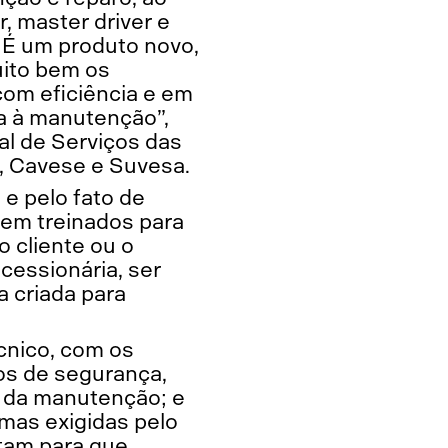
r, master driver e
 É um produto novo,
ito bem os
com eficiência e em
a à manutenção”,
al de Serviços das
, Cavese e Suvesa.
 e pelo fato de
rem treinados para
 cliente ou o
cessionária, ser
a criada para
cnico, com os
os de segurança,
 da manutenção; e
mas exigidas pelo
etam para que