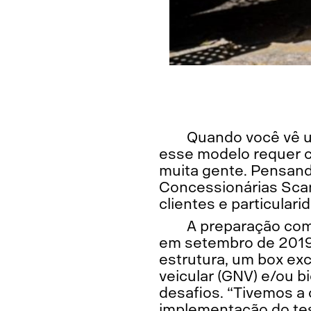
Quando você vê 
esse modelo requer c
muita gente. Pensand
Concessionárias Scan
clientes e particula
A preparação come
em setembro de 2019 
estrutura, um box ex
veicular (GNV) e/ou b
desafios. “Tivemos a 
implementação do tes