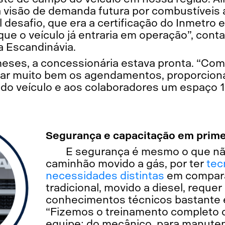
 visão de demanda futura por combustíveis a
l desafio, que era a certificação do Inmetr
 que o veículo já entraria em operação”, con
a Escandinávia.
eses, a concessionária estava pronta. “Com
ar muito bem os agendamentos, proporciona
e do veículo e aos colaboradores um espaço 
Segurança e capacitação em prime
E segurança é mesmo o que não
caminhão movido a gás, por ter
tec
necessidades distintas
em compara
tradicional, movido a diesel, reque
conhecimentos técnicos bastante 
“Fizemos o treinamento completo 
equipe: do mecânico, para manuten