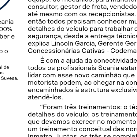
consultor, gestor de frota, vendedo
até mesmo com os recepcionistas.
então todos precisam conhecer mu
cania
detalhes do veículo para trabalhar 
100%
segurança, desde a entrega técnic
ber e
explica Lincoln Garcia, Gerente Ger
Concessionárias Cativas - Codema
o o
É com a ajuda da conectividade
todos os profissionais Scania esta
al de
as
lidar com esse novo caminhão que o
 Suvesa.
motorista podem, ao chegar na con
encaminhados à estrutura exclusiv
atendê-los.
“Foram três treinamentos: o té
detalhes do veículo; os treinament
que devemos exercer no momento
um treinamento conceitual das nor
Inmetro. Juntos, os três se compl