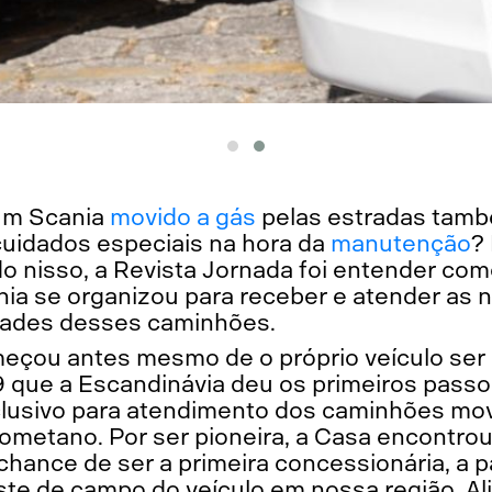
um Scania
movido a gás
pelas estradas tamb
uidados especiais na hora da
manutenção
?
o nisso, a Revista Jornada foi entender co
ia se organizou para receber e atender as
ridades desses caminhões.
çou antes mesmo de o próprio veículo ser l
que a Escandinávia deu os primeiros passos
clusivo para atendimento dos caminhões mov
iometano. Por ser pioneira, a Casa encontro
chance de ser a primeira concessionária, a pa
te de campo do veículo em nossa região. A