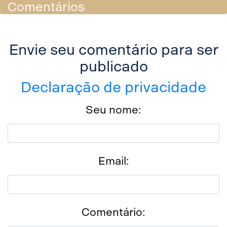
Comentários
Facebook
Envie seu comentário para ser
Twitter
publicado
Declaração de privacidade
LinkedIn
Seu nome:
WhatsApp
Email
Email:
Messenger
Comentário: