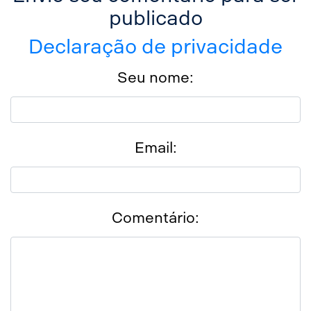
Twitter
publicado
Declaração de privacidade
LinkedIn
Seu nome:
WhatsApp
Email
Email:
Messenger
Comentário: