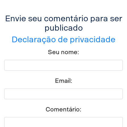
Facebook
Envie seu comentário para ser
Twitter
publicado
Declaração de privacidade
LinkedIn
Seu nome:
WhatsApp
Email
Email:
Messenger
Comentário: