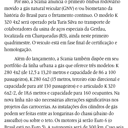
Por isso, a Scania anuncia o primeiro ônibus rodoviário
movido a gás natural veicular (GNV) e/ou biometano da
história do Brasil para o fretamento contínuo. O modelo K
320 4x2 será operado pela Turis Silva no transporte de
colaboradores da usina de aços especiais da Gerdau,
localizada em Charqueadas (RS), ainda neste primeiro
quadrimestre. O veículo está em fase final de certificação e
homologação.
Além do lançamento, a Scania também dispõe em seu
portfólio da linha urbana a gás que oferece três modelos: K
280 4x2 (de 12,5 a 13,20 metros e capacidade de 86 a 100
passageiros), K 280 6x2 (15 metros, terceiro eixo direcional e
capacidade para até 130 passageiros) e o articulado K 320
6x2/2, de 18,6 metros e capacidade para 160 ocupantes. Na
nova linha não são necessárias alterações significativas nos
projetos das carrocerias. As instalações dos cilindros de gás
podem ser feitas entre as longarinas do chassi (abaixo do
assoalho) ou sobre o teto. Os motores já serão Euro 6 (o
Brasil está no Euro 5). A autonomia será de 300 km. Caso seja