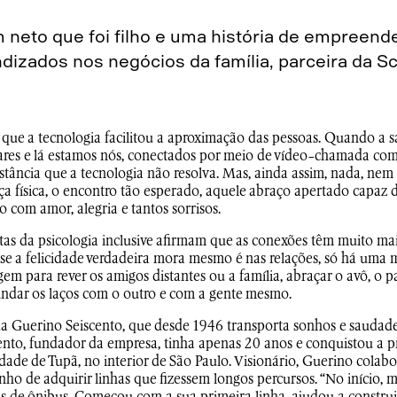
m neto que foi filho e uma história de empreen
izados nos negócios da família, parceira da Sc
que a tecnologia facilitou a aproximação das pessoas. Quando a 
ulares e lá estamos nós, conectados por meio de vídeo-chamada co
ância que a tecnologia não resolva. Mas, ainda assim, nada, nem a
nça física, o encontro tão esperado, aquele abraço apertado capaz d
 com amor, alegria e tantos sorrisos.
stas da psicologia inclusive afirmam que as conexões têm muito ma
e a felicidade verdadeira mora mesmo é nas relações, só há uma m
m para rever os amigos distantes ou a família, abraçar o avô, o pai,
ndar os laços com o outro e com a gente mesmo.
 da Guerino Seiscento, que desde 1946 transporta sonhos e saudades
nto, fundador da empresa, tinha apenas 20 anos e conquistou a pr
idade de Tupã, no interior de São Paulo. Visionário, Guerino cola
onho de adquirir linhas que fizessem longos percursos. “No início,