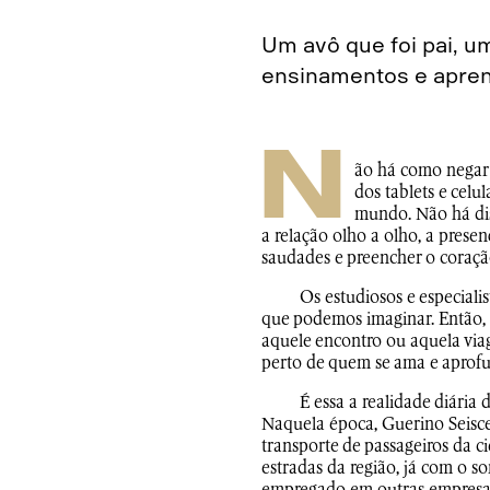
Um avô que foi pai, u
ensinamentos e aprend
N
ão há como negar 
dos tablets e cel
mundo. Não há dist
a relação olho a olho, a prese
saudades e preencher o coração
Os estudiosos e especiali
que podemos imaginar. Então, s
aquele encontro ou aquela viage
perto de quem se ama e aprofu
É essa a realidade diária
Naquela época, Guerino Seisce
transporte de passageiros da c
estradas da região, já com o s