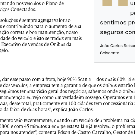
u
ntando nos veículos o Plano de
viços Conectados.
p
soluções é sempre agregar valor ao
sentimos pr
os e contribuindo para o aumento de sua
seguros com
cação correta e boa manutenção, nosso
idade do veículo e isto se traduz em mais
te Executivo de Vendas de Ônibus da
João Carlos Seisc
gelo.
Seiscento.
, dar esse passo com a frota, hoje 90% Scania – dos quais 60% já e
e dos veículos, a empresa tem a garantia de que os ônibus estarã
nseguimos ter uma visão geral dos negócios, sabemos onde o ônibu
 manutenção eu vejo como um verdadeiro sossego. Operamos em 17
 Mas, desse total, praticamente em 100 cidades tem concessionária
o da faixa de duas horas”, explica João Carlos.
ento veio recentemente, quando um veículo deu problema na cida
800 e com 45 minutos a equipe estava lá e já resolveu o problema.
o para nos atender”, comenta Edson de Castro Carvalho, Gestor de 