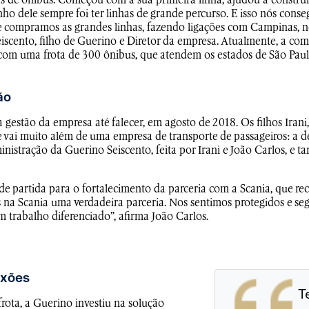
de ônibus. Começou com a sua primeira linha, ajudou a construir 
o dele sempre foi ter linhas de grande percurso. E isso nós conse
 compramos as grandes linhas, fazendo ligações com Campinas, no
eiscento, filho de Guerino e Diretor da empresa. Atualmente, a co
 com uma frota de 300 ônibus, que atendem os estados de São Paul
ão
a gestão da empresa até falecer, em agosto de 2018. Os filhos Irani
 vai muito além de uma empresa de transporte de passageiros: a 
inistração da Guerino Seiscento, feita por Irani e João Carlos, e 
de partida para o fortalecimento da parceria com a Scania, que r
s na Scania uma verdadeira parceria. Nos sentimos protegidos e 
trabalho diferenciado”, afirma João Carlos.
exões
T
rota, a Guerino investiu na solução