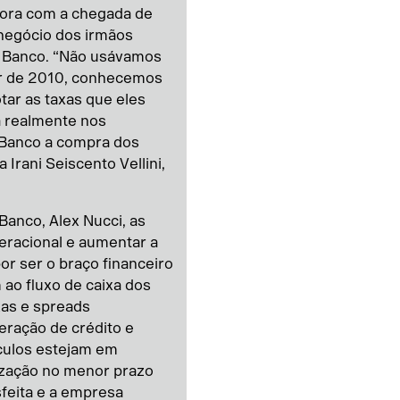
gora com a chegada de
 negócio dos irmãos
a Banco. “Não usávamos
ir de 2010, conhecemos
ar as taxas que eles
a realmente nos
 Banco a compra dos
Irani Seiscento Vellini,
anco, Alex Nucci, as
eracional e aumentar a
por ser o braço financeiro
ao fluxo de caixa dos
xas e spreads
eração de crédito e
ículos estejam em
ização no menor prazo
isfeita e a empresa