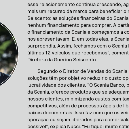
esse relacionamento continua crescendo, a
mais um recurso da marca para beneficiar o
Seiscento: as soluções financeiras do Scani
nenhum financiamento para comprar. A part
o financiamento da Scania e começamos a cot
nos apresentavam. E, em todas elas, a Scani
surpreendia. Assim, fechamos com o Scania
últimos 12 veículos que recebemos”, comenta 
Diretora da Guerino Seiscento.
Segundo o Diretor de Vendas do Scania B
soluções têm por objetivo reduzir o custo op
lucratividade dos clientes. “O Scania Banco, 
da Scania, oferece produtos que se adequam 
nossos clientes, minimizando custos com ta
competitivos, além de processos ágeis de lib
baixas documentais. Isso faz com que os ve
operação ou sejam liberados para comercial
possível”, explica Nucci. “Eu fiquei muito sat