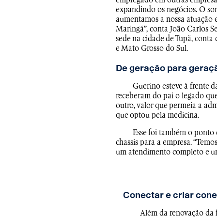
empregado em outras empresas 
expandindo os negócios. O sonh
aumentamos a nossa atuação e
Maringá”, conta João Carlos S
sede na cidade de Tupã, conta
e Mato Grosso do Sul.
De geração para geraç
Guerino esteve à frente d
receberam do pai o legado que
outro, valor que permeia a adm
que optou pela medicina.
Esse foi também o ponto 
chassis para a empresa. “Temo
um atendimento completo e um 
Conectar e criar con
Além da renovação da f